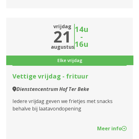
2610 Wilrijk
2660 Hoboken
vrijdag
14u
21
2950 Kapellen
-
16u
augustus
Elke vrijdag
Vettige vrijdag - frituur
Dienstencentrum Hof Ter Beke
Iedere vrijdag geven we frietjes met snacks
behalve bij laatavondopening
Meer info