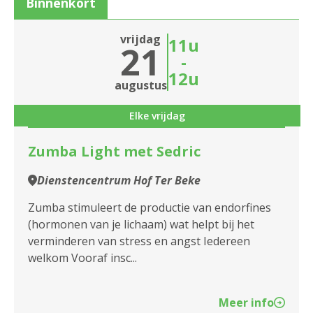
Binnenkort
2020 Antwerpen
Sluiten
vrijdag
11u
21
2030 Antwerpen
-
12u
2040 Berendrecht
Sluiten
augustus
2050 Antwerpen-Linkeroever
Elke vrijdag
2060 Antwerpen
Zumba Light met Sedric
2100 Antwerpen
Dienstencentrum Hof Ter Beke
2140 Borgerhout
Zumba stimuleert de productie van endorfines
(hormonen van je lichaam) wat helpt bij het
2170 Merksem
verminderen van stress en angst Iedereen
welkom Vooraf insc...
2180 Ekeren
2600 Berchem
Meer info