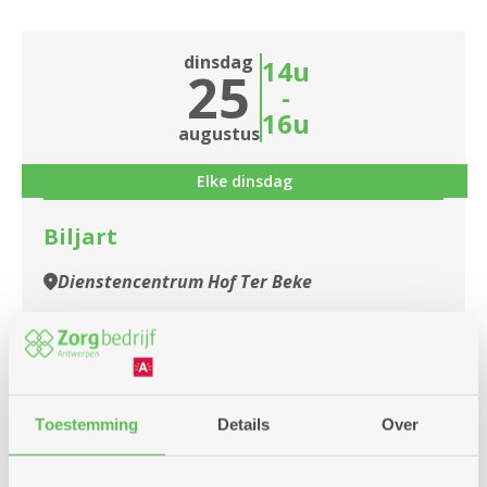
dinsdag
14u
25
-
16u
augustus
Elke dinsdag
Biljart
Dienstencentrum Hof Ter Beke
Iedereen welkom. Kunt u een beetje biljarten u
kan zich aansluiten bij onze club.Wij spelen op
dinsdag en zaterdagnamiddag
Toestemming
Details
Over
Meer info