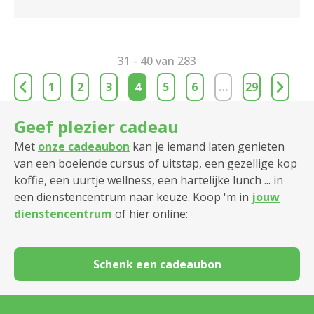
31 - 40 van 283
1
2
3
4
5
6
…
29
Geef plezier cadeau
Met
onze cadeaubon
kan je iemand laten genieten
van een boeiende cursus of uitstap, een gezellige kop
koffie, een uurtje wellness, een hartelijke lunch ... in
een dienstencentrum naar keuze. Koop 'm in
jouw
dienstencentrum
of hier online:
Schenk een cadeaubon