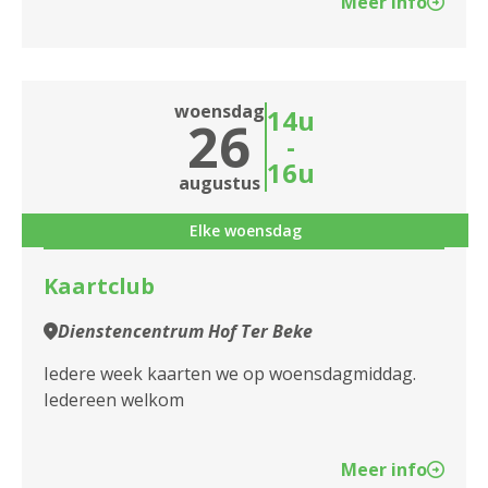
Meer info
woensdag
14u
26
-
16u
augustus
Elke woensdag
Kaartclub
Dienstencentrum Hof Ter Beke
Iedere week kaarten we op woensdagmiddag.
Iedereen welkom
Meer info