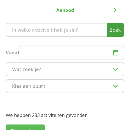
Aanbod
Zoek
Vanaf
Wat zoek je?
Culinair
Kies een buurt
Eropuit
1880 Kapelle-op-den-Bos
Informatiesessie assistentiewoningen
2000 Antwerpen
We hebben 283 activiteiten gevonden.
Zitdagen klantendienst
2018 Antwerpen