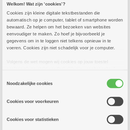
Welkom! Wat zijn ‘cookies’?
Cookies zijn kleine digitale tekstbestanden die
dinsdag
14u
automatisch op je computer, tablet of smartphone worden
25
-
bewaard. Ze helpen om het bezoeken van websites
16u
eenvoudiger te maken. Zo hoef je bijvoorbeeld je
augustus
gegevens om in te loggen niet telkens opnieuw in te
voeren. Cookies zijn niet schadelijk voor je computer.
Elke dinsdag
Volgens de wet mogen wij cookies op jouw toestel
Spelletjesnamiddag
opslaan als ze strikt noodzakelijk zijn voor het gebruik
van de site, dat kan je niet weigeren. Voor andere soorten
Dienstencentrum Hof Ter Beke
Toestemmingsselectie
cookies hebben we jouw toestemming nodig. Sommige
Noodzakelijke cookies
Iedere laatste dinsdag van de maand spelen we
cookies worden geplaatst door derde partijen die een
gezelschapspellen onder leiding van onze
dienst aanbieden op onze pagina's. We delen zo
vrijwilliger Dirk Iedereen welkom van jong tot
Cookies voor voorkeuren
informatie over jouw (geanonimiseerd) gebruik van onze
oud
site voor social media, advertenties en analyse. Deze
partners kunnen deze gegevens combineren met andere
Cookies voor statistieken
informatie die je aan hen verstrekte.
Meer info