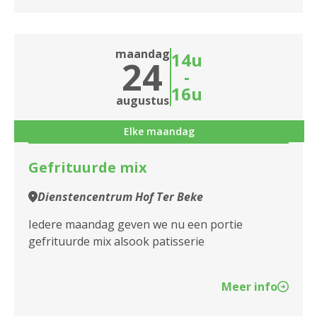
maandag
14u
24
-
16u
augustus
Elke maandag
Gefrituurde mix
Dienstencentrum Hof Ter Beke
Iedere maandag geven we nu een portie
gefrituurde mix alsook patisserie
Meer info