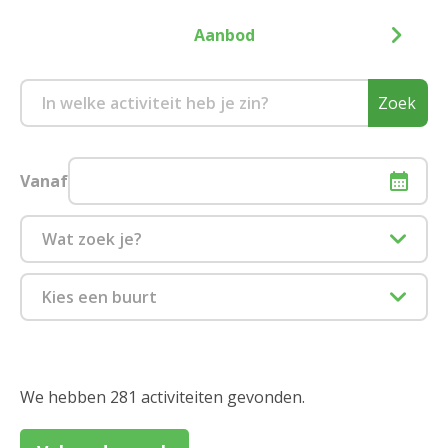
Aanbod
Zoek
Vanaf
Wat zoek je?
Culinair
Kies een buurt
Eropuit
1880 Kapelle-op-den-Bos
Informatiesessie assistentiewoningen
2000 Antwerpen
We hebben 281 activiteiten gevonden.
Zitdagen klantendienst
2018 Antwerpen