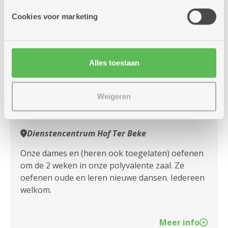
Cookies voor marketing
vrijdag
14u
14
-
16u
Alles toestaan
augustus
Elke vrijdag
Weigeren
Line Dance
Dienstencentrum Hof Ter Beke
Onze dames en (heren ook toegelaten) oefenen
om de 2 weken in onze polyvalente zaal. Ze
oefenen oude en leren nieuwe dansen. Iedereen
welkom.
Meer info