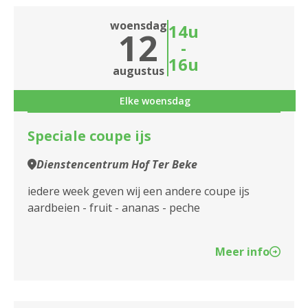
2610 Wilrijk
woensdag
14u
12
2660 Hoboken
-
16u
augustus
2950 Kapellen
Elke woensdag
Speciale coupe ijs
Dienstencentrum Hof Ter Beke
iedere week geven wij een andere coupe ijs
aardbeien - fruit - ananas - peche
Meer info