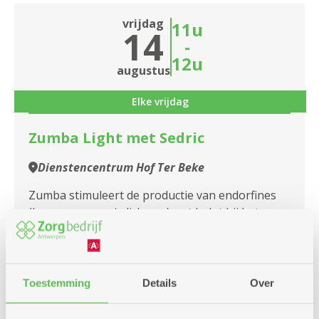
vrijdag
11u
14
-
12u
augustus
Elke vrijdag
Zumba Light met Sedric
Dienstencentrum Hof Ter Beke
Zumba stimuleert de productie van endorfines
(hormonen van je lichaam) wat helpt bij het
verminderen van stress en angst Iedereen
welkom Vooraf insc...
Toestemming
Details
Over
Meer info