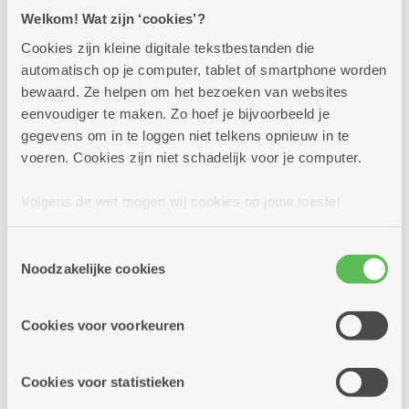
Welkom! Wat zijn ‘cookies’?
Cookies zijn kleine digitale tekstbestanden die
vrijdag
11u30
14
automatisch op je computer, tablet of smartphone worden
-
bewaard. Ze helpen om het bezoeken van websites
12u30
eenvoudiger te maken. Zo hoef je bijvoorbeeld je
augustus
gegevens om in te loggen niet telkens opnieuw in te
voeren. Cookies zijn niet schadelijk voor je computer.
Moederdagfeest
Volgens de wet mogen wij cookies op jouw toestel
Dienstencentrum Hof Ter Beke
opslaan als ze strikt noodzakelijk zijn voor het gebruik
van de site, dat kan je niet weigeren. Voor andere soorten
Soep van zoete aardappel Scampi,komkommer
Toestemmingsselectie
cookies hebben we jouw toestemming nodig. Sommige
yoghurtdressing, gegrilde mediterrane groenten
Noodzakelijke cookies
cookies worden geplaatst door derde partijen die een
en rode ui, aardappelwedges met oregano of
dienst aanbieden op onze pagina's. We delen zo
kipfilet Bavarois ...
Cookies voor voorkeuren
informatie over jouw (geanonimiseerd) gebruik van onze
site voor social media, advertenties en analyse. Deze
Meer info
partners kunnen deze gegevens combineren met andere
Cookies voor statistieken
informatie die je aan hen verstrekte.