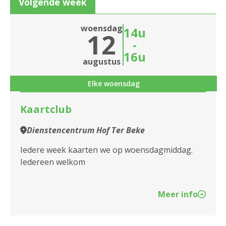
Volgende week
2020 Antwerpen
Sluiten
woensdag
14u
12
2030 Antwerpen
-
16u
2040 Berendrecht
Sluiten
augustus
2050 Antwerpen-Linkeroever
Elke woensdag
2060 Antwerpen
Kaartclub
2100 Antwerpen
Dienstencentrum Hof Ter Beke
2140 Borgerhout
Iedere week kaarten we op woensdagmiddag.
Iedereen welkom
2170 Merksem
2180 Ekeren
Meer info
2600 Berchem