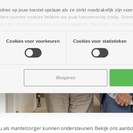
ies op jouw toestel opslaan als ze strikt noodzakelijk zijn voor 
andere soorten cookies hebben we jouw toestemming nodig. Som
 van
n die een dienst aanbieden op onze pagina's. We delen zo informa
vens
n onze site voor social media, advertenties en analyse. Deze p
ogte
atie die je aan hen verstrekte.
Cookies voor voorkeuren
Cookies voor statistieken
in
Weigeren
jou als mantelzorger kunnen ondersteunen. Bekijk ons aanb