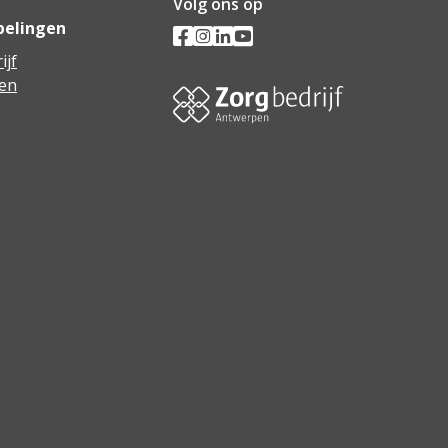
Volg ons op
pelingen
ijf
en