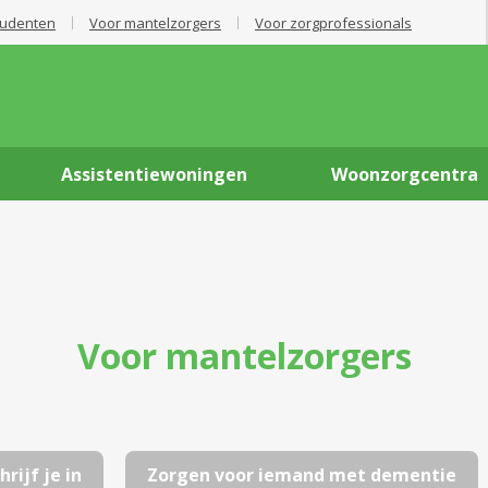
tudenten
Voor mantelzorgers
Voor zorgprofessionals
Assistentiewoningen
Woonzorgcentra
Voor mantelzorgers
hrijf je in
Zorgen voor iemand met dementie