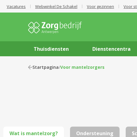
Vacatures
Webwinkel De Schakel
Voor gezinnen
Voor s
Thuisdiensten
Dienstencentra
Startpagina
/
Voor mantelzorgers
Wat is mantelzorg?
Ondersteuning
Sc