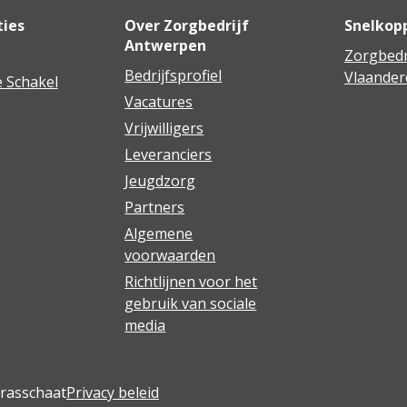
ties
Over Zorgbedrijf
Snelkop
Antwerpen
Zorgbedr
Bedrijfsprofiel
Vlaander
 Schakel
Vacatures
Vrijwilligers
Leveranciers
Jeugdzorg
Partners
Algemene
voorwaarden
Richtlijnen voor het
gebruik van sociale
media
Brasschaat
Privacy beleid