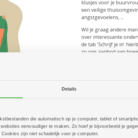
klusjes voor je buurvrouw
een veilige thuisomgev
angstgevoelens, ...
Wil je graag andere man
over interessante onderw
de tab 'Schrijf je in' hie
zo ons aanbod aan boei
specifiek voor mantelzo
Details
 tekstbestanden die automatisch op je computer, tablet of smart
ebsites eenvoudiger te maken. Zo hoef je bijvoorbeeld je gegev
 Cookies zijn niet schadelijk voor je computer.