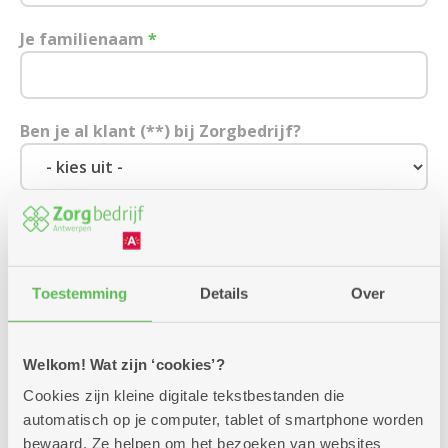
Je familienaam
*
Ben je al klant (**) bij Zorgbedrijf?
In welke postcode woon je?
*
Toestemming
Details
Over
Wat is je e-mailadres?
*
Welkom! Wat zijn ‘cookies’?
Cookies zijn kleine digitale tekstbestanden die
Wat is je telefoonnummer?
*
automatisch op je computer, tablet of smartphone worden
bewaard. Ze helpen om het bezoeken van websites