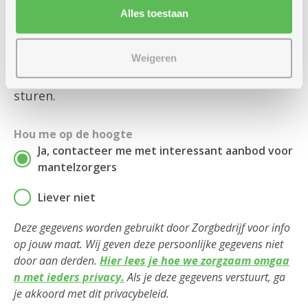
een assistentiewoning van ons gebruikt. Als je
Alles toestaan
nu en dan iets komt eten in een
dienstencentrum of iets koopt in De Schakel
sta je
niet
geregistreerd als klant, omdat we
Weigeren
dan geen facturen via onze boekhouding
sturen.
Hou me op de hoogte
Ja, contacteer me met interessant aanbod voor
mantelzorgers
Liever niet
Deze gegevens worden gebruikt door Zorgbedrijf voor info
op jouw maat. Wij geven deze persoonlijke gegevens niet
door aan derden.
Hier lees je hoe we zorgzaam omgaa
n met ieders privacy.
Als je deze gegevens verstuurt, ga
je akkoord met dit privacybeleid.