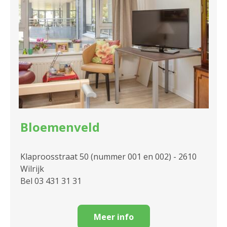
2140 Borgerhout
2170 Merksem
2180 Ekeren
2600 Berchem
2610 Wilrijk
2660 Hoboken
Bloemenveld
Klaproosstraat 50 (nummer 001 en 002) - 2610
Wilrijk
Bel 03 431 31 31
Meer info