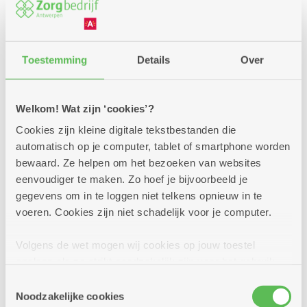
Toestemming
Details
Over
Welkom! Wat zijn ‘cookies’?
Cookies zijn kleine digitale tekstbestanden die
automatisch op je computer, tablet of smartphone worden
bewaard. Ze helpen om het bezoeken van websites
eenvoudiger te maken. Zo hoef je bijvoorbeeld je
gegevens om in te loggen niet telkens opnieuw in te
voeren. Cookies zijn niet schadelijk voor je computer.
Cadix
Volgens de wet mogen wij cookies op jouw toestel
opslaan als ze strikt noodzakelijk zijn voor het gebruik
van de site, dat kan je niet weigeren. Voor andere soorten
Toestemmingsselectie
August Michielsstraat 35 - 2000 Antwerpen
cookies hebben we jouw toestemming nodig. Sommige
Noodzakelijke cookies
Bel 03 431 31 31