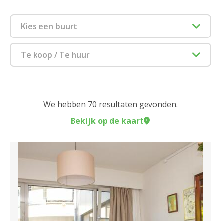
Kies een buurt
2000 Antwerpen
Te koop / Te huur
2018 Antwerpen
Flat kopen
2020 Antwerpen
Flat huren
We hebben 70 resultaten gevonden.
2030 Antwerpen
Bekijk op de kaart
Sluiten
2040 Berendrecht
2050 Antwerpen Linkeroever
Sluiten
2060 Antwerpen
2100 Deurne