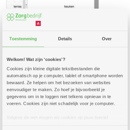
Toestemming
Details
Over
Welkom! Wat zijn ‘cookies’?
Cookies zijn kleine digitale tekstbestanden die
In de 3 omliggende gebouwen:
automatisch op je computer, tablet of smartphone worden
bewaard. Ze helpen om het bezoeken van websites
Type 7 - assistentiewoning
eenvoudiger te maken. Zo hoef je bijvoorbeeld je
met 1 slaapkamer
gegevens om in te loggen niet telkens opnieuw in te
voeren. Cookies zijn niet schadelijk voor je computer.
Nieuwbouwflat met alle comfort in Borgerhout.
Volgens de wet mogen wij cookies op jouw toestel
Huurprijs: 1.092,44 euro per maand (incl.
opslaan als ze strikt noodzakelijk zijn voor het gebruik
servicekost) (dagprijs = 35,24 euro)