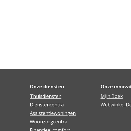
Onze diensten
Onze innova
Thuisdiensten
Mijn Boek
Dienstencentra
Webwinkel De
Assistentiewoningen
Woonzorgcentra
Financieel comfort