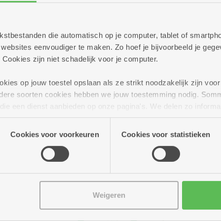
 tekstbestanden die automatisch op je computer, tablet of smart
ebsites eenvoudiger te maken. Zo hoef je bijvoorbeeld je gegev
 Cookies zijn niet schadelijk voor je computer.
ies op jouw toestel opslaan als ze strikt noodzakelijk zijn voor 
andere soorten cookies hebben we jouw toestemming nodig. Som
n die een dienst aanbieden op onze pagina's. We delen zo informa
n onze site voor social media, advertenties en analyse. Deze p
atie die je aan hen verstrekte.
Cookies voor voorkeuren
Cookies voor statistieken
Weigeren