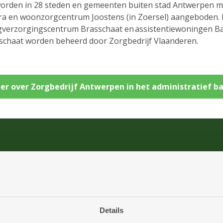
orden in 28 steden en gemeenten buiten stad Antwerpen me
ntra en woonzorgcentrum Joostens (in Zoersel) aangeboden. 
verzorgingscentrum Brasschaat en assistentiewoningen Bal
asschaat worden beheerd door Zorgbedrijf Vlaanderen.
er over Zorgbedrijf Antwerpen in het administratief ba
e video te bekijken, moeten marketing-cookies worden aa
Cookie-instellingen aanpassen
Details