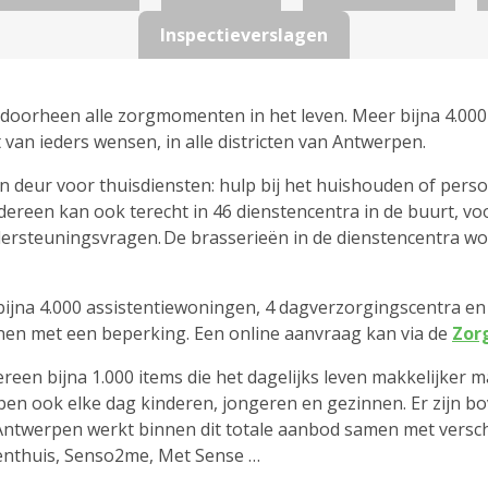
Inspectieverslagen
, doorheen alle zorgmomenten in het leven. Meer bijna 4.00
 van ieders wensen, in alle districten van Antwerpen.
deur voor thuisdiensten: hulp bij het huishouden of persoo
ereen kan ook terecht in 46 dienstencentra in de buurt, vo
ersteuningsvragen. De brasserieën in de dienstencentra w
ijna 4.000 assistentiewoningen, 4 dagverzorgingscentra en
onen met een beperking. Een online aanvraag kan via de
Zor
ereen bijna 1.000 items die het dagelijks leven makkelijker 
en ook elke dag kinderen, jongeren en gezinnen. Er zijn bo
Antwerpen werkt binnen dit totale aanbod samen met versch
tenthuis, Senso2me, Met Sense …