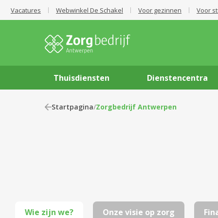
Vacatures
Webwinkel De Schakel
Voor gezinnen
Voor s
Thuisdiensten
Dienstencentra
Startpagina
/
Zorgbedrijf Antwerpen
Wie zijn we?
Onze visie op zorg
Fin