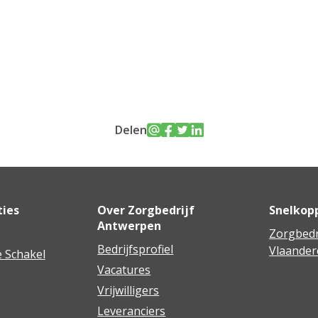
Delen
ties
Over Zorgbedrijf
Snelkop
Antwerpen
Zorgbedr
Bedrijfsprofiel
Vlaander
 Schakel
Vacatures
Vrijwilligers
Leveranciers