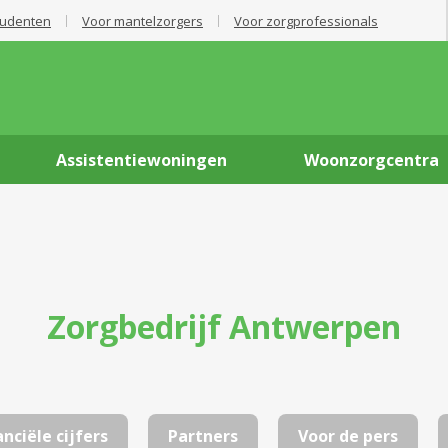
tudenten
Voor mantelzorgers
Voor zorgprofessionals
Assistentiewoningen
Woonzorgcentra
Zorgbedrijf Antwerpen
anciële cijfers
Partners
Voor de pers