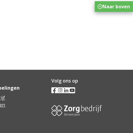
Naar boven
Volg ons op
pelingen
ijf
en