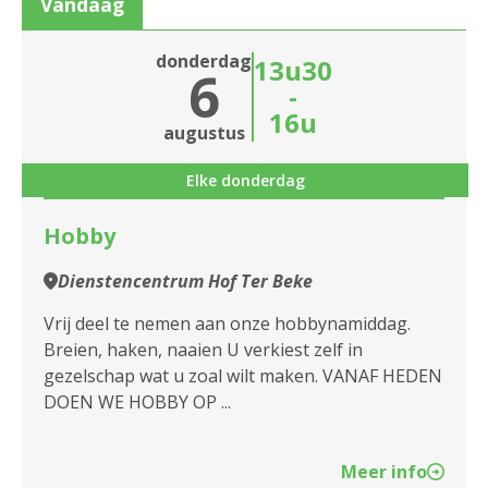
Vandaag
2020 Antwerpen
Sluiten
donderdag
13u30
6
2030 Antwerpen
-
16u
2040 Berendrecht
Sluiten
augustus
2050 Antwerpen-Linkeroever
Elke donderdag
2060 Antwerpen
Hobby
2100 Antwerpen
Dienstencentrum Hof Ter Beke
2140 Borgerhout
Vrij deel te nemen aan onze hobbynamiddag.
Breien, haken, naaien U verkiest zelf in
2170 Merksem
gezelschap wat u zoal wilt maken. VANAF HEDEN
DOEN WE HOBBY OP ...
2180 Ekeren
2600 Berchem
Meer info