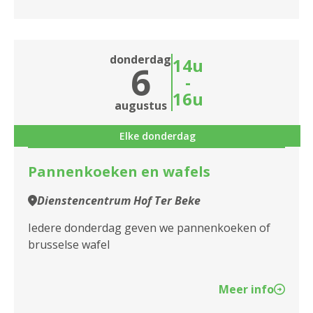
2610 Wilrijk
2660 Hoboken
donderdag
14u
6
2950 Kapellen
-
16u
augustus
Elke donderdag
Pannenkoeken en wafels
Dienstencentrum Hof Ter Beke
Iedere donderdag geven we pannenkoeken of
brusselse wafel
Meer info