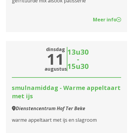
gefrituurde mix alsook patisserie
Meer info
dinsdag
13u30
11
-
15u30
augustus
smulnamiddag - Warme appeltaart
met ijs
Dienstencentrum Hof Ter Beke
warme appeltaart met ijs en slagroom