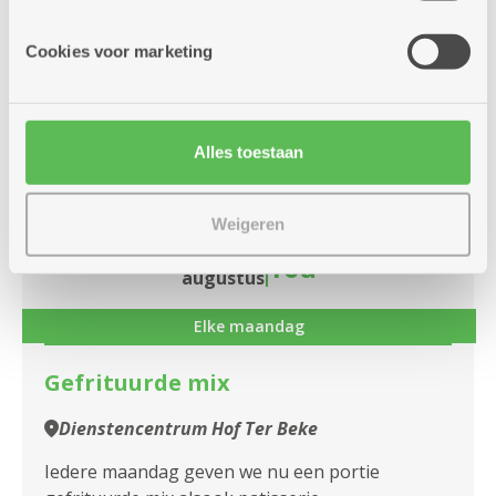
informatie die je aan hen verstrekte.
iedere ronde zijn mooie prijsjes te verdienen.
Cookies voor marketing
Meer info
Alles toestaan
maandag
14u
10
Weigeren
-
16u
augustus
Elke maandag
Gefrituurde mix
Dienstencentrum Hof Ter Beke
Iedere maandag geven we nu een portie