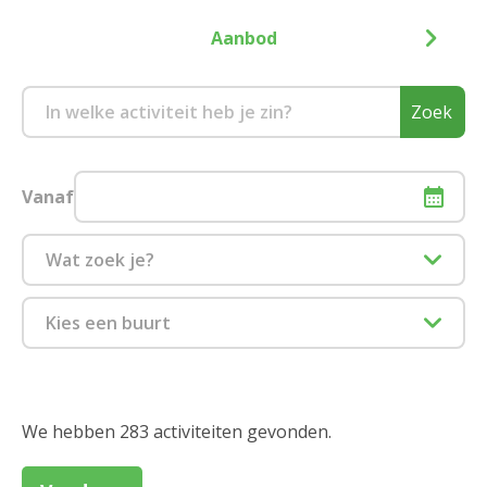
Aanbod
Zoek
Vanaf
Wat zoek je?
Culinair
Kies een buurt
Eropuit
1880 Kapelle-op-den-Bos
Informatiesessie assistentiewoningen
2000 Antwerpen
We hebben 283 activiteiten gevonden.
Zitdagen klantendienst
2018 Antwerpen