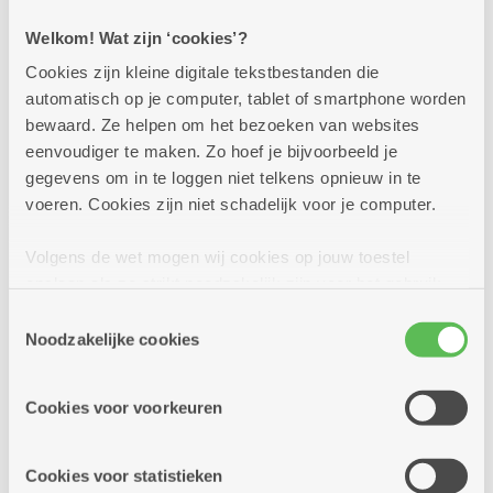
Welkom! Wat zijn ‘cookies’?
Meer info
Cookies zijn kleine digitale tekstbestanden die
automatisch op je computer, tablet of smartphone worden
bewaard. Ze helpen om het bezoeken van websites
eenvoudiger te maken. Zo hoef je bijvoorbeeld je
Volgende week
gegevens om in te loggen niet telkens opnieuw in te
voeren. Cookies zijn niet schadelijk voor je computer.
maandag
13u30
10
-
Volgens de wet mogen wij cookies op jouw toestel
16u
opslaan als ze strikt noodzakelijk zijn voor het gebruik
augustus
van de site, dat kan je niet weigeren. Voor andere soorten
Toestemmingsselectie
cookies hebben we jouw toestemming nodig. Sommige
Noodzakelijke cookies
Elke maandag
cookies worden geplaatst door derde partijen die een
dienst aanbieden op onze pagina's. We delen zo
Bingo
Cookies voor voorkeuren
informatie over jouw (geanonimiseerd) gebruik van onze
site voor social media, advertenties en analyse. Deze
Dienstencentrum Hof Ter Beke
partners kunnen deze gegevens combineren met andere
Cookies voor statistieken
Wekelijks spelen we bingo op maandag - bij