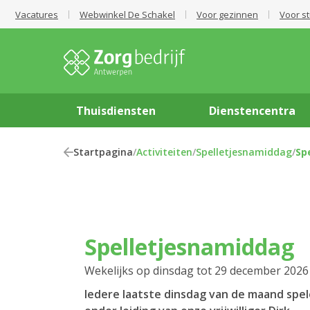
Vacatures
Webwinkel De Schakel
Voor gezinnen
Voor s
Thuisdiensten
Dienstencentra
Startpagina
/
Activiteiten
/
Spelletjesnamiddag
/
Sp
Spelletjesnamiddag
Wekelijks op dinsdag tot 29 december 2026
Iedere laatste dinsdag van de maand spe