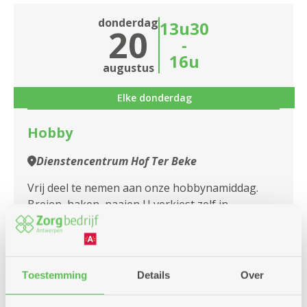
donderdag
13u30
20
-
16u
augustus
Elke donderdag
Hobby
Dienstencentrum Hof Ter Beke
Vrij deel te nemen aan onze hobbynamiddag.
Breien, haken, naaien U verkiest zelf in
gezelschap wat u zoal wilt maken. VANAF HEDEN
DOEN WE HOBBY OP ...
Toestemming
Details
Over
Meer info