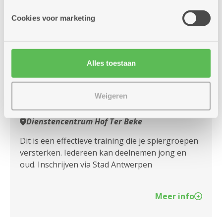
Cookies voor marketing
vrijdag
10u
21
-
11u
augustus
Alles toestaan
Elke vrijdag
Weigeren
Pilates Light met Sedric
Dienstencentrum Hof Ter Beke
Dit is een effectieve training die je spiergroepen
versterken. Iedereen kan deelnemen jong en
oud. Inschrijven via Stad Antwerpen
Meer info