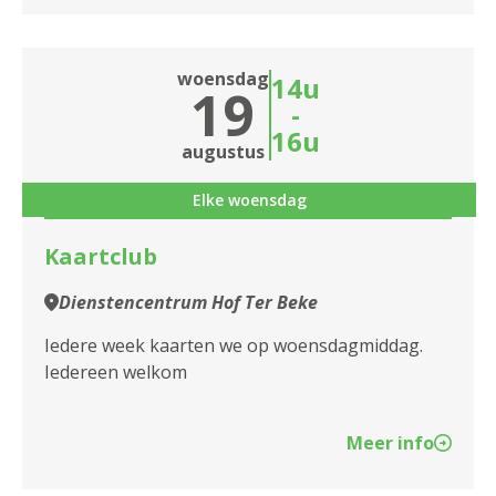
woensdag
14u
19
-
16u
augustus
Elke woensdag
Kaartclub
Dienstencentrum Hof Ter Beke
Iedere week kaarten we op woensdagmiddag.
Iedereen welkom
Meer info