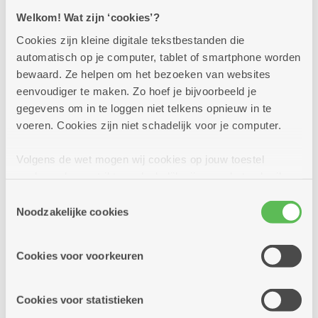
Welkom! Wat zijn ‘cookies’?
Cookies zijn kleine digitale tekstbestanden die
donderdag
14u
20
automatisch op je computer, tablet of smartphone worden
-
bewaard. Ze helpen om het bezoeken van websites
16u
augustus
eenvoudiger te maken. Zo hoef je bijvoorbeeld je
gegevens om in te loggen niet telkens opnieuw in te
Elke donderdag
voeren. Cookies zijn niet schadelijk voor je computer.
Pannenkoeken en wafels
Volgens de wet mogen wij cookies op jouw toestel
opslaan als ze strikt noodzakelijk zijn voor het gebruik
Dienstencentrum Hof Ter Beke
van de site, dat kan je niet weigeren. Voor andere soorten
Toestemmingsselectie
cookies hebben we jouw toestemming nodig. Sommige
Noodzakelijke cookies
Iedere donderdag geven we pannenkoeken of
cookies worden geplaatst door derde partijen die een
brusselse wafel
dienst aanbieden op onze pagina's. We delen zo
Cookies voor voorkeuren
informatie over jouw (geanonimiseerd) gebruik van onze
Meer info
site voor social media, advertenties en analyse. Deze
partners kunnen deze gegevens combineren met andere
Cookies voor statistieken
informatie die je aan hen verstrekte.