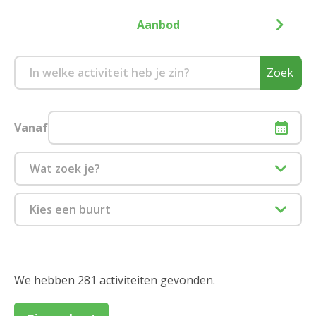
Aanbod
Zoek
Vanaf
Wat zoek je?
Culinair
Kies een buurt
Eropuit
1880 Kapelle-op-den-Bos
Informatiesessie assistentiewoningen
2000 Antwerpen
We hebben 281 activiteiten gevonden.
Zitdagen klantendienst
2018 Antwerpen