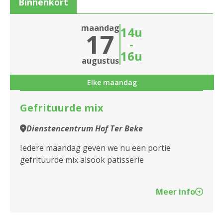
Binnenkort
2020 Antwerpen
Sluiten
maandag
14u
17
2030 Antwerpen
-
16u
2040 Berendrecht
Sluiten
augustus
2050 Antwerpen-Linkeroever
Elke maandag
2060 Antwerpen
Gefrituurde mix
2100 Antwerpen
Dienstencentrum Hof Ter Beke
2140 Borgerhout
Iedere maandag geven we nu een portie
gefrituurde mix alsook patisserie
2170 Merksem
2180 Ekeren
Meer info
2600 Berchem