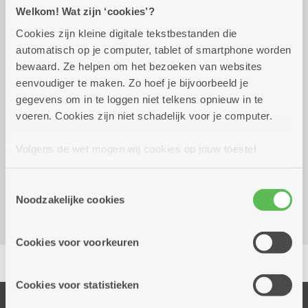
Praktisch
Welkom! Wat zijn ‘cookies’?
Cookies zijn kleine digitale tekstbestanden die
automatisch op je computer, tablet of smartphone worden
Wekelijks op vrijdag tot 25
14.00 uur tot
bewaard. Ze helpen om het bezoeken van websites
december 2026
16.00 uur
eenvoudiger te maken. Zo hoef je bijvoorbeeld je
te bepalen in de keuken
gegevens om in te loggen niet telkens opnieuw in te
voeren. Cookies zijn niet schadelijk voor je computer.
Reserveer vervoer
Volgens de wet mogen wij cookies op jouw toestel
opslaan als ze strikt noodzakelijk zijn voor het gebruik
Dienstencentrum Hof Ter Beke
van de site, dat kan je niet weigeren. Voor andere soorten
Balansstraat 23A
Toestemmingsselectie
cookies hebben we jouw toestemming nodig. Sommige
Noodzakelijke cookies
2018 Antwerpen
cookies worden geplaatst door derde partijen die een
dienst aanbieden op onze pagina's. We delen zo
Cookies voor voorkeuren
informatie over jouw (geanonimiseerd) gebruik van onze
Delen
site voor social media, advertenties en analyse. Deze
partners kunnen deze gegevens combineren met andere
Cookies voor statistieken
informatie die je aan hen verstrekte.
Onze diensten