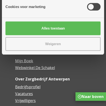
Cookies voor marketing
Thuisdiensten
Dienstencentra
Assistentiewoningen
Woonzorgcentra
Alles toestaan
Financieel comfort
Mijn Zorgbedrijf
Weigeren
Onze innovaties
Mijn Boek
Webwinkel De Schakel
Over Zorgbedrijf Antwerpen
Bedrijfsprofiel
Vacatures
Naar boven
Vrijwilligers