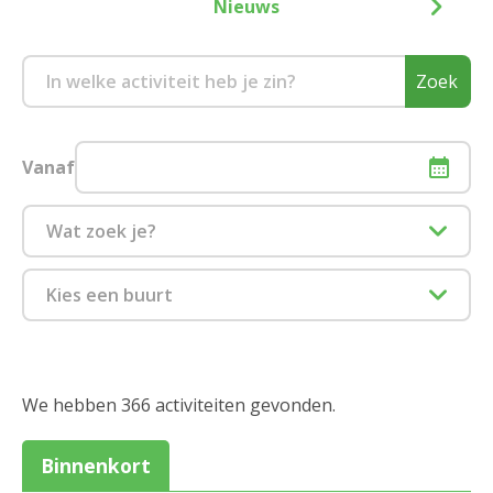
Nieuws
Zoek
Vanaf
Wat zoek je?
Culinair
Kies een buurt
Eropuit
1880 Kapelle-op-den-Bos
Feest en dans
2000 Antwerpen
We hebben 366 activiteiten gevonden.
Informatiesessie assistentiewoningen
2018 Antwerpen
Binnenkort
Zitdagen klantendienst
2020 Antwerpen