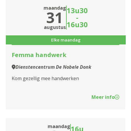
maandag
13u30
Sluiten
31
2030 Antwerpen
-
16u30
2040 Berendrecht
Sluiten
augustus
2050 Antwerpen-Linkeroever
Elke maandag
2060 Antwerpen
Femma handwerk
2100 Antwerpen
Dienstencentrum De Nobele Donk
2140 Borgerhout
Kom gezellig mee handwerken
2170 Merksem
Meer info
2180 Ekeren
2600 Berchem
maandag
16u
2610 Wilrijk