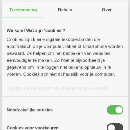
1
-
12u
Toestemming
Details
Over
september
Elke dinsdag
Welkom! Wat zijn ‘cookies’?
Digipunt
Cookies zijn kleine digitale tekstbestanden die
automatisch op je computer, tablet of smartphone worden
Dienstencentrum De Nobele Donk
bewaard. Ze helpen om het bezoeken van websites
eenvoudiger te maken. Zo hoef je bijvoorbeeld je
Beter leren werken met je smartphone,
gegevens om in te loggen niet telkens opnieuw in te
computer of tablet? Hier kan je al je vragen
voeren. Cookies zijn niet schadelijk voor je computer.
stellen over e-mail, internet, online bankieren,
Itsme, Payconiq, p...
Volgens de wet mogen wij cookies op jouw toestel
opslaan als ze strikt noodzakelijk zijn voor het gebruik
Meer info
van de site, dat kan je niet weigeren. Voor andere soorten
Toestemmingsselectie
cookies hebben we jouw toestemming nodig. Sommige
Noodzakelijke cookies
cookies worden geplaatst door derde partijen die een
dienst aanbieden op onze pagina's. We delen zo
Cookies voor voorkeuren
informatie over jouw (geanonimiseerd) gebruik van onze