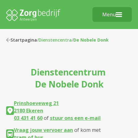
Menu
Startpagina
/
Dienstencentra
/
De Nobele Donk
Dienstencentrum
De Nobele Donk
Prinshoeveweg 21
2180 Ekeren
03 431 41 60
of
stuur ons een e-mail
Vraag jouw vervoer aan
of kom met
tram of bus