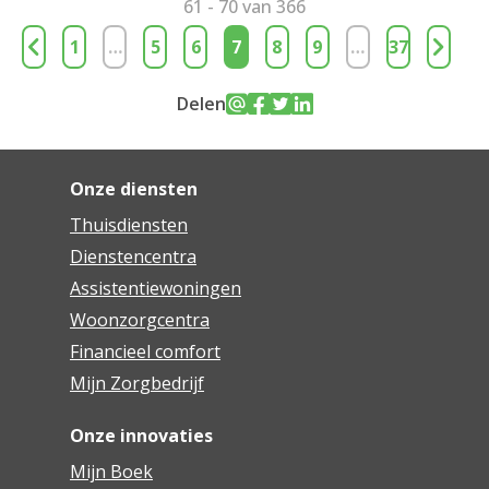
61 - 70 van 366
1
…
5
6
7
8
9
…
37
Delen
Onze diensten
Thuisdiensten
Dienstencentra
Assistentiewoningen
Woonzorgcentra
Financieel comfort
Mijn Zorgbedrijf
Onze innovaties
Mijn Boek