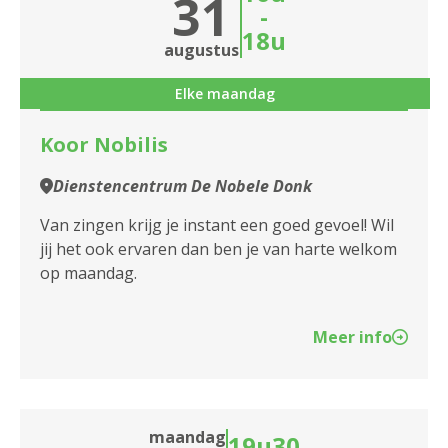
31
-
2660 Hoboken
18u
augustus
2950 Kapellen
Elke maandag
Koor Nobilis
Dienstencentrum De Nobele Donk
Van zingen krijg je instant een goed gevoel! Wil
jij het ook ervaren dan ben je van harte welkom
op maandag.
Meer info
maandag
19u30