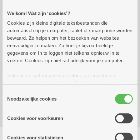
Welkom! Wat zijn ‘cookies’?
Praktisch
Cookies zijn kleine digitale tekstbestanden die
automatisch op je computer, tablet of smartphone worden
bewaard. Ze helpen om het bezoeken van websites
Wekelijks op dinsdag tot 29
10.00 uur tot
eenvoudiger te maken. Zo hoef je bijvoorbeeld je
december 2026
11.00 uur
gegevens om in te loggen niet telkens opnieuw in te
4 euro
voeren. Cookies zijn niet schadelijk voor je computer.
Volgens de wet mogen wij cookies op jouw toestel
Reserveer vervoer
opslaan als ze strikt noodzakelijk zijn voor het gebruik
van de site, dat kan je niet weigeren. Voor andere soorten
Dienstencentrum De Nobele Donk
Toestemmingsselectie
cookies hebben we jouw toestemming nodig. Sommige
Noodzakelijke cookies
Prinshoeveweg 21
cookies worden geplaatst door derde partijen die een
2180 Ekeren
dienst aanbieden op onze pagina's. We delen zo
Cookies voor voorkeuren
informatie over jouw (geanonimiseerd) gebruik van onze
site voor social media, advertenties en analyse. Deze
Delen
partners kunnen deze gegevens combineren met andere
Cookies voor statistieken