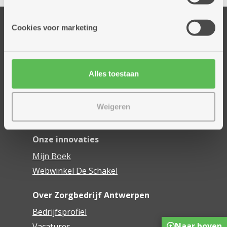
informatie die je aan hen verstrekte.
Onze diensten
Cookies voor marketing
Thuisdiensten
Dienstencentra
Assistentiewoningen
Alles toestaan
Woonzorgcentra
Financieel comfort
Weigeren
Mijn Zorgbedrijf
Onze innovaties
Mijn Boek
Webwinkel De Schakel
Over Zorgbedrijf Antwerpen
Bedrijfsprofiel
Naar boven
Vacatures