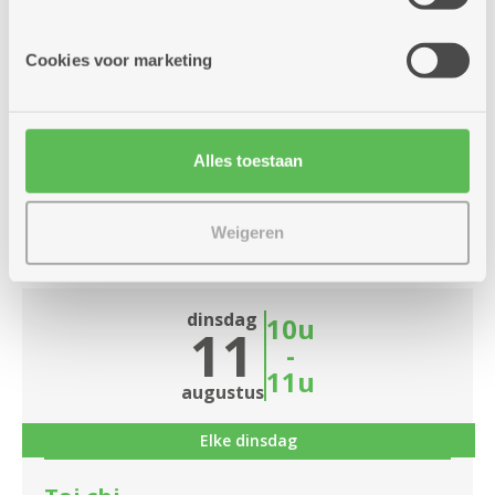
informatie die je aan hen verstrekte.
RAAK kaarten
Cookies voor marketing
Dienstencentrum De Nobele Donk
Kom mee kaarten!
Alles toestaan
Meer info
Weigeren
dinsdag
10u
11
-
11u
augustus
Elke dinsdag