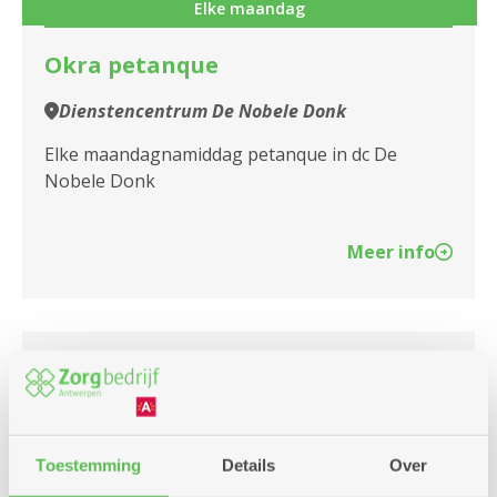
Elke maandag
Okra petanque
Dienstencentrum De Nobele Donk
Elke maandagnamiddag petanque in dc De
Nobele Donk
Meer info
maandag
16u
10
-
18u
augustus
Toestemming
Details
Over
Elke maandag