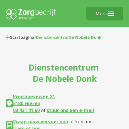
Menu
Startpagina
/
Dienstencentra
/
De Nobele Donk
Dienstencentrum
De Nobele Donk
Prinshoeveweg 21
2180 Ekeren
03 431 41 60
of
stuur ons een e-mail
Vraag jouw vervoer aan
of kom met
tram of bus