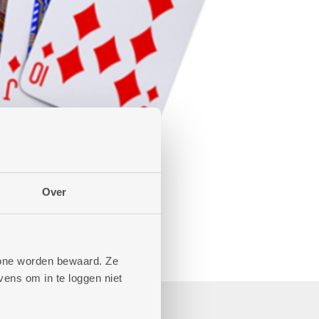
Over
phone worden bewaard. Ze
ens om in te loggen niet