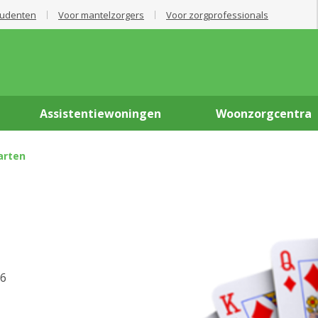
tudenten
Voor mantelzorgers
Voor zorgprofessionals
Assistentiewoningen
Woonzorgcentra
arten
26