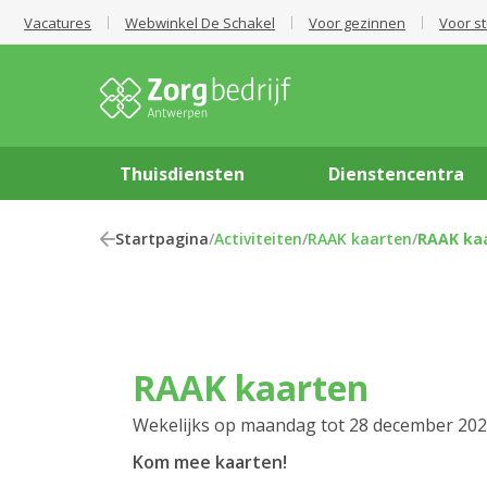
Vacatures
Webwinkel De Schakel
Voor gezinnen
Voor s
Thuisdiensten
Dienstencentra
Startpagina
/
Activiteiten
/
RAAK kaarten
/
RAAK ka
RAAK kaarten
Wekelijks op maandag tot 28 december 20
Kom mee kaarten!