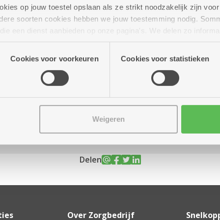
ies op jouw toestel opslaan als ze strikt noodzakelijk zijn voor 
andere soorten cookies hebben we jouw toestemming nodig. Som
n die een dienst aanbieden op onze pagina's. We delen zo informa
n onze site voor social media, advertenties en analyse. Deze p
er
19.30 uur tot 23.59
atie die je aan hen verstrekte.
uur
Cookies voor voorkeuren
Cookies voor statistieken
Weigeren
Delen
ties
Over Zorgbedrijf
Snelkop