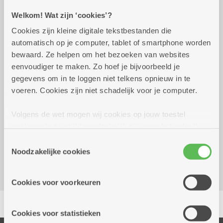
Welkom! Wat zijn ‘cookies’?
Praktisch
Cookies zijn kleine digitale tekstbestanden die
automatisch op je computer, tablet of smartphone worden
Wekelijks op dinsdag tot 29
10.00 uur tot
bewaard. Ze helpen om het bezoeken van websites
december 2026
12.00 uur
eenvoudiger te maken. Zo hoef je bijvoorbeeld je
gegevens om in te loggen niet telkens opnieuw in te
gratis
voeren. Cookies zijn niet schadelijk voor je computer.
Volgens de wet mogen wij cookies op jouw toestel
Reserveer vervoer
opslaan als ze strikt noodzakelijk zijn voor het gebruik
Dienstencentrum De Nobele Donk
van de site, dat kan je niet weigeren. Voor andere soorten
Toestemmingsselectie
Prinshoeveweg 21
cookies hebben we jouw toestemming nodig. Sommige
Noodzakelijke cookies
2180 Ekeren
cookies worden geplaatst door derde partijen die een
dienst aanbieden op onze pagina's. We delen zo
Cookies voor voorkeuren
informatie over jouw (geanonimiseerd) gebruik van onze
Delen
site voor social media, advertenties en analyse. Deze
partners kunnen deze gegevens combineren met andere
Cookies voor statistieken
informatie die je aan hen verstrekte.