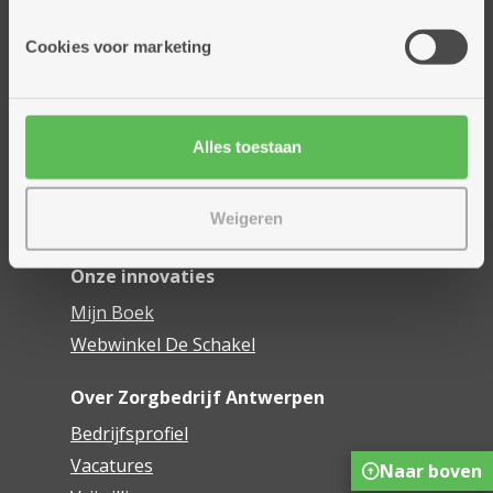
Onze diensten
Cookies voor marketing
Thuisdiensten
Dienstencentra
Assistentiewoningen
Alles toestaan
Woonzorgcentra
Financieel comfort
Weigeren
Mijn Zorgbedrijf
Onze innovaties
Mijn Boek
Webwinkel De Schakel
Over Zorgbedrijf Antwerpen
Bedrijfsprofiel
Vacatures
Naar boven