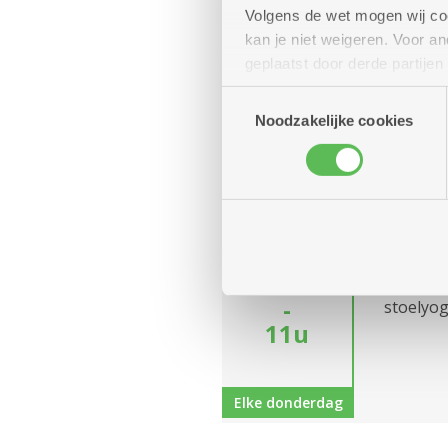
13u30
Kom wek
Volgens de wet mogen wij cook
-
kan je niet weigeren. Voor 
17u
geplaatst door derde partije
(geanonimiseerd) gebruik va
Toestemmingsselectie
Elke woensdag
combineren met andere inform
Noodzakelijke cookies
Stoe
donderdag
13
Diens
augustus
10u
Kom in e
-
stoelyog
11u
Elke donderdag