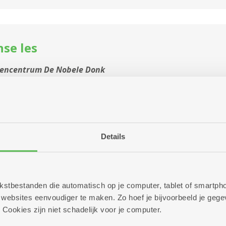
se les
tencentrum De Nobele Donk
l een woordje Spaans willen leren? Het is nu het moment.
Meer info
Details
ge beginners
 tekstbestanden die automatisch op je computer, tablet of smart
ebsites eenvoudiger te maken. Zo hoef je bijvoorbeeld je gegev
tencentrum De Nobele Donk
 Cookies zijn niet schadelijk voor je computer.