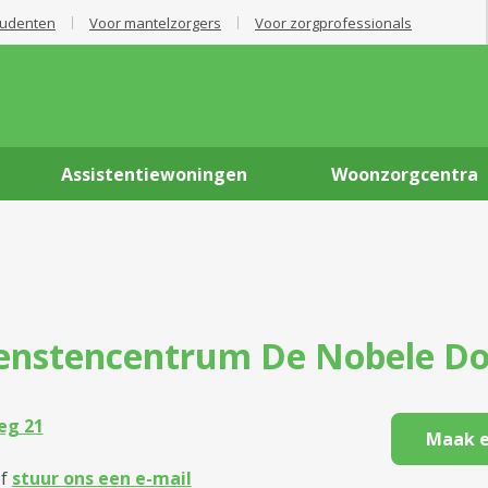
tudenten
Voor mantelzorgers
Voor zorgprofessionals
Assistentiewoningen
Woonzorgcentra
enstencentrum
De Nobele D
eg 21
Maak e
f
stuur ons een e-mail