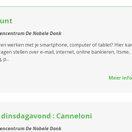
2020 Antwerpen
punt
2030 Antwerpen
st
2040 Berendrecht
tencentrum De Nobele Donk
Sluiten
ren werken met je smartphone, computer of tablet? Hier ka
2050 Antwerpen-
 vragen stellen over e-mail, internet, online bankieren, Itsme,
Linkeroever
 p...
2060 Antwerpen
2100 Antwerpen
Meer info
2140 Borgerhout
2170 Merksem
 dinsdagavond : Canneloni
2180 Ekeren
tencentrum De Nobele Donk
2600 Berchem