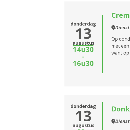
Crem
donderdag
13
Diens
Op dond
augustus
met een 
14u30
want op
-
16u30
donderdag
Donk
13
Diens
augustus