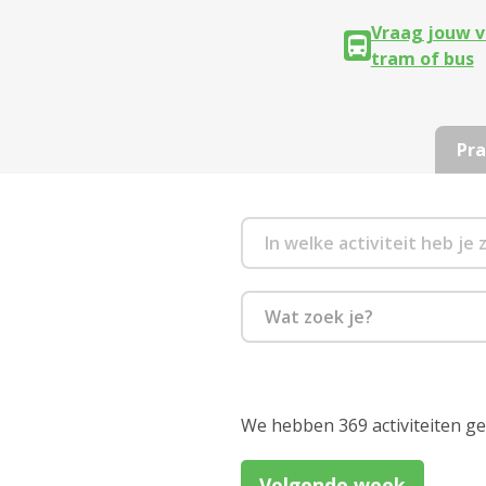
Vraag jouw v
tram of bus
Pra
Wat zoek je?
Culinair
Eropuit
We hebben 369 activiteiten g
Feest en dans
Volgende week