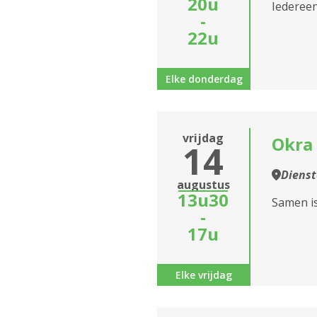
20u
Iedereen
-
22u
Elke donderdag
vrijdag
Okra 
14
Diens
augustus
13u30
Samen is 
-
17u
Elke vrijdag