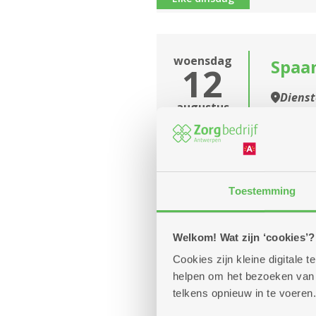
woensdag
Spaan
12
Diens
augustus
10u
Altijd a
-
12u
Toestemming
Elke woensdag
Welkom! Wat zijn ‘cookies’?
woensdag
Brid
Cookies zijn kleine digitale
12
helpen om het bezoeken van w
Diens
telkens opnieuw in te voeren.
augustus