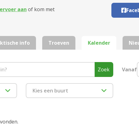
ervoer aan
of kom met
Face
ktische info
Troeven
Kalender
Nie
Zoek
Vanaf
Kies een buurt
1880 Kapelle-op-den-Bos
2000 Antwerpen
evonden.
2018 Antwerpen