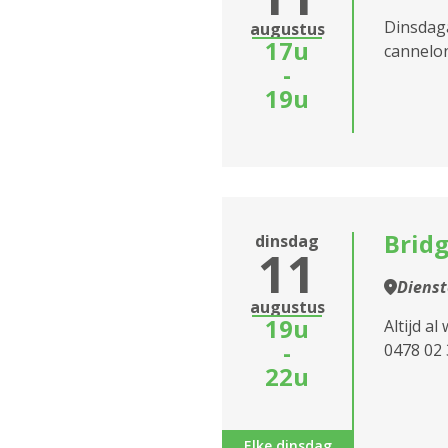
Dinsdaga
augustus
17u
cannelon
-
19u
Bridg
dinsdag
11
Diens
augustus
19u
Altijd al
-
0478 02
22u
Elke dinsdag