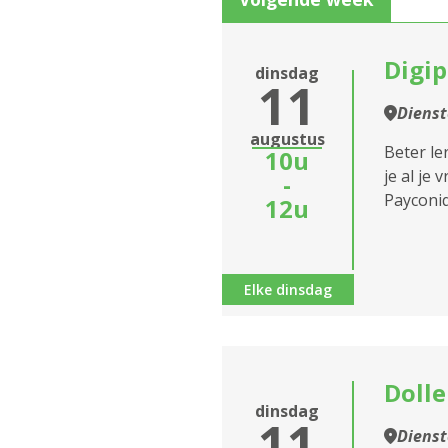
Informatiesessie
assistentiewoningen
Digi
dinsdag
11
Zitdagen klantendien
Diens
Sluiten
augustus
Beter le
10u
je al je
-
Payconiq,
12u
Elke dinsdag
Dolle
dinsdag
11
Diens