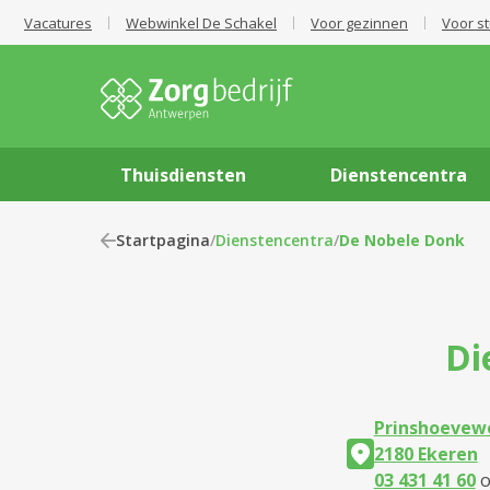
Vacatures
Webwinkel De Schakel
Voor gezinnen
Voor s
Thuisdiensten
Dienstencentra
Startpagina
/
Dienstencentra
/
De Nobele Donk
Di
Prinshoevew
2180 Ekeren
03 431 41 60
o