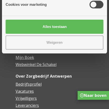
Thuisdiensten
Cookies voor marketing
Dienstencentra
Assistentiewoningen
Woonzorgcentra
Alles toestaan
Financieel comfort
Mijn Zorgbedrijf
Weigeren
Onze innovaties
Mijn Boek
Webwinkel De Schakel
Over Zorgbedrijf Antwerpen
Bedrijfsprofiel
Vacatures
Naar boven
Vrijwilligers
Leveranciers