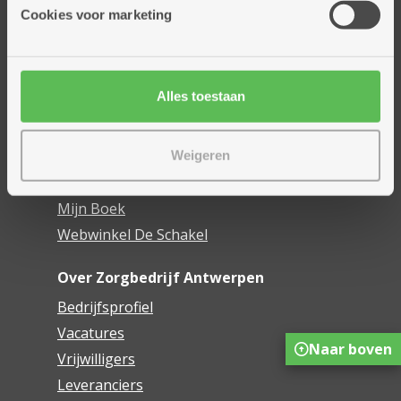
Thuisdiensten
Cookies voor marketing
Dienstencentra
Assistentiewoningen
Woonzorgcentra
Alles toestaan
Financieel comfort
Mijn Zorgbedrijf
Weigeren
Onze innovaties
Mijn Boek
Webwinkel De Schakel
Over Zorgbedrijf Antwerpen
Bedrijfsprofiel
Vacatures
Naar boven
Vrijwilligers
Leveranciers