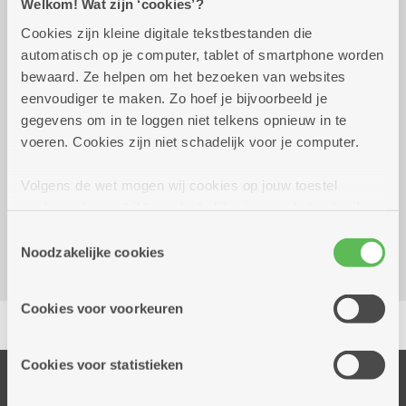
Welkom! Wat zijn ‘cookies’?
Cookies zijn kleine digitale tekstbestanden die
Wekelijks op vrijdag tot 1
13.30 uur tot
automatisch op je computer, tablet of smartphone worden
januari 2027
17.00 uur
bewaard. Ze helpen om het bezoeken van websites
eenvoudiger te maken. Zo hoef je bijvoorbeeld je
Iedereen welkom! Ook niet-leden
gegevens om in te loggen niet telkens opnieuw in te
voeren. Cookies zijn niet schadelijk voor je computer.
Reserveer vervoer
Volgens de wet mogen wij cookies op jouw toestel
Dienstencentrum De Nobele Donk
opslaan als ze strikt noodzakelijk zijn voor het gebruik
Prinshoeveweg 21
van de site, dat kan je niet weigeren. Voor andere soorten
Toestemmingsselectie
2180 Ekeren
cookies hebben we jouw toestemming nodig. Sommige
Noodzakelijke cookies
cookies worden geplaatst door derde partijen die een
dienst aanbieden op onze pagina's. We delen zo
Cookies voor voorkeuren
Delen
informatie over jouw (geanonimiseerd) gebruik van onze
site voor social media, advertenties en analyse. Deze
partners kunnen deze gegevens combineren met andere
Cookies voor statistieken
Onze diensten
informatie die je aan hen verstrekte.