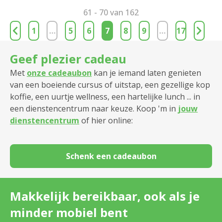
61 - 70 van 162
1
…
5
6
7
8
9
…
17
Geef plezier cadeau
Met
onze cadeaubon
kan je iemand laten genieten
van een boeiende cursus of uitstap, een gezellige kop
koffie, een uurtje wellness, een hartelijke lunch ... in
een dienstencentrum naar keuze. Koop 'm in
jouw
dienstencentrum
of hier online:
Schenk een cadeaubon
Makkelijk bereikbaar, ook als je
minder mobiel bent