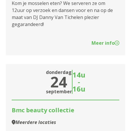
2140 Borgerhout
Kom je mosselen eten? We serveren ze om
12uur op verzoek en dansen voor en na op de
2170 Merksem
maat van DJ Danny Van Tichelen plezier
gegarandeerd!
2180 Ekeren
2600 Berchem
Meer info
2610 Wilrijk
2660 Hoboken
donderdag
14u
24
2950 Kapellen
-
16u
september
Bmc beauty collectie
Meerdere locaties