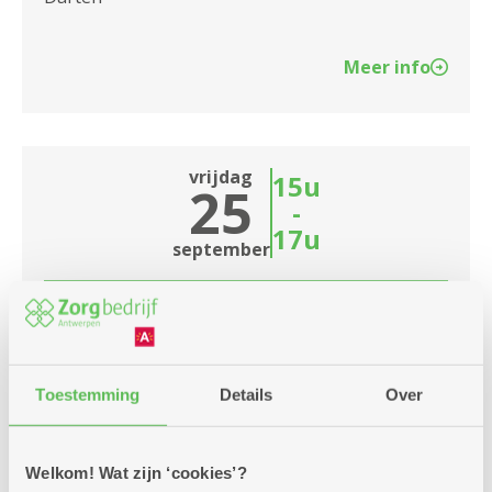
Meer info
vrijdag
15u
25
-
17u
september
Vettige vrijdag
Meerdere locaties
Toestemming
Details
Over
Laatste vrijdag van de maand is vettige vrijdag.
Schuif jij mee aan voor de frietjes? We bakken
vandaag loempia's
Welkom! Wat zijn ‘cookies’?