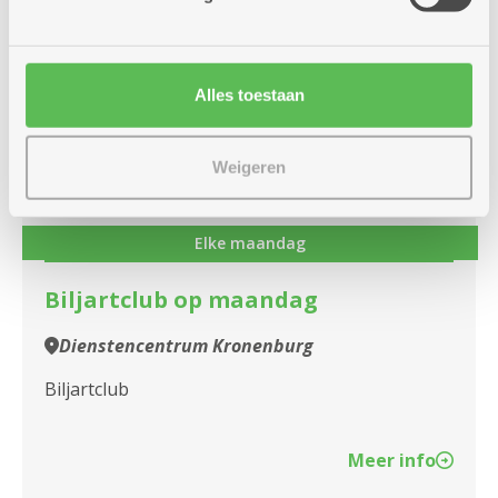
Meer info
Alles toestaan
maandag
14u
28
-
Weigeren
17u
september
Elke maandag
Biljartclub op maandag
Dienstencentrum Kronenburg
Biljartclub
Meer info