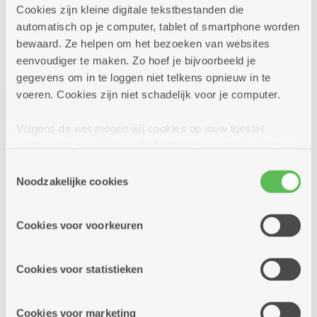
Cookies zijn kleine digitale tekstbestanden die
Meer info
automatisch op je computer, tablet of smartphone worden
bewaard. Ze helpen om het bezoeken van websites
eenvoudiger te maken. Zo hoef je bijvoorbeeld je
gegevens om in te loggen niet telkens opnieuw in te
zondag
voeren. Cookies zijn niet schadelijk voor je computer.
24u
27
-
Volgens de wet mogen wij cookies op jouw toestel
17u
september
opslaan als ze strikt noodzakelijk zijn voor het gebruik
van de site, dat kan je niet weigeren. Voor andere soorten
Toestemmingsselectie
cookies hebben we jouw toestemming nodig. Sommige
Noodzakelijke cookies
Meerdaagse Oostende
cookies worden geplaatst door derde partijen die een
dienst aanbieden op onze pagina's. We delen zo
Meerdere locaties
Cookies voor voorkeuren
informatie over jouw (geanonimiseerd) gebruik van onze
Meerdaagse Oostende in hotel Vayamundo.
site voor social media, advertenties en analyse. Deze
Reserveer tijdig want het aantal plaatsen is
partners kunnen deze gegevens combineren met andere
Cookies voor statistieken
beperkt.
informatie die je aan hen verstrekte.
Cookies voor marketing