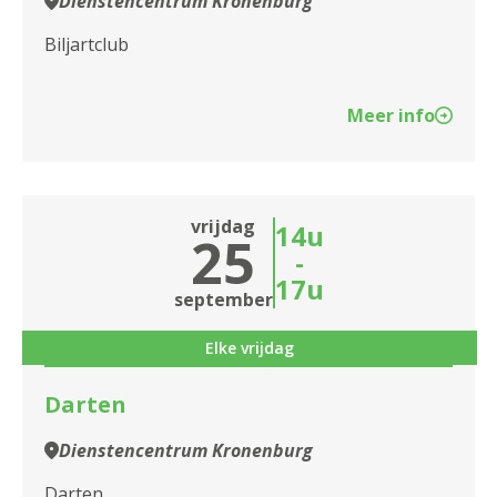
Dienstencentrum Kronenburg
Biljartclub
Meer info
vrijdag
14u
25
-
17u
september
Elke vrijdag
Darten
Dienstencentrum Kronenburg
Darten