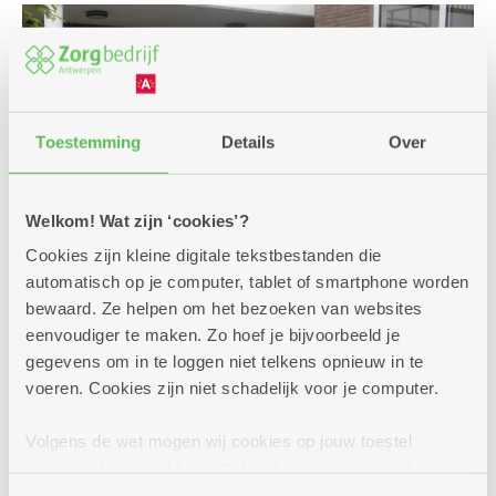
Toestemming
Details
Over
Welkom! Wat zijn ‘cookies’?
Cookies zijn kleine digitale tekstbestanden die
automatisch op je computer, tablet of smartphone worden
bewaard. Ze helpen om het bezoeken van websites
eenvoudiger te maken. Zo hoef je bijvoorbeeld je
Een premie of andere
gegevens om in te loggen niet telkens opnieuw in te
voeren. Cookies zijn niet schadelijk voor je computer.
financiële steun?
Voor jouw verplaatsingen met de auto, een bus,
Volgens de wet mogen wij cookies op jouw toestel
de trein zijn er enkele voordelige oplossingen.
opslaan als ze strikt noodzakelijk zijn voor het gebruik
Interesse of vragen? We helpen je graag bij jouw
van de site, dat kan je niet weigeren. Voor andere soorten