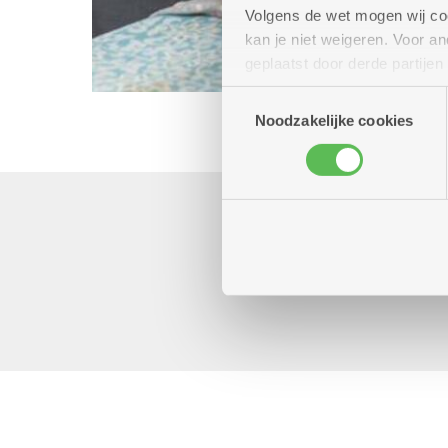
Volgens de wet mogen wij cook
kan je niet weigeren. Voor 
geplaatst door derde partije
(geanonimiseerd) gebruik va
Toestemmingsselectie
combineren met andere inform
Noodzakelijke cookies
Mij
liever