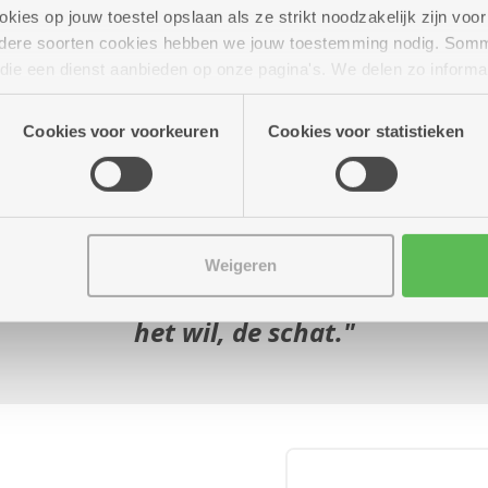
ies op jouw toestel opslaan als ze strikt noodzakelijk zijn voor 
andere soorten cookies hebben we jouw toestemming nodig. Som
n die een dienst aanbieden op onze pagina's. We delen zo informa
n onze site voor social media, advertenties en analyse. Deze p
atie die je aan hen verstrekte.
Cookies voor voorkeuren
Cookies voor statistieken
n poetshulp Lieve, die poetst beter en v
Weigeren
 dan ik. Maar ze doet het wel helemaal z
het wil, de schat.