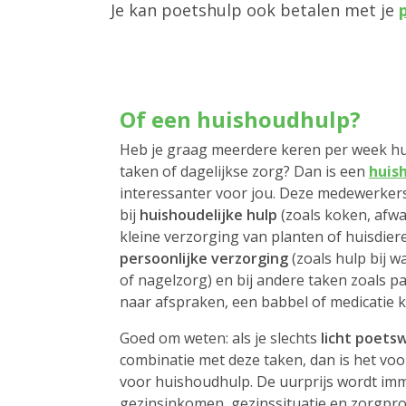
Je kan poetshulp ook betalen met je
Of een huishoudhulp?
Heb je graag meerdere keren per week hul
taken of dagelijkse zorg? Dan is een
huis
interessanter voor jou. Deze medewerke
bij
huishoudelijke hulp
(zoals koken, afwas
kleine verzorging van planten of huisdier
persoonlijke verzorging
(zoals hulp bij w
of nagelzorg) en bij andere taken zoals p
naar afspraken, een babbel of medicatie k
Goed om weten: als je slechts
licht poets
combinatie met deze taken, dan is het voo
voor huishoudhulp. De uurprijs wordt im
gezinsinkomen, gezinssituatie en zorgprof