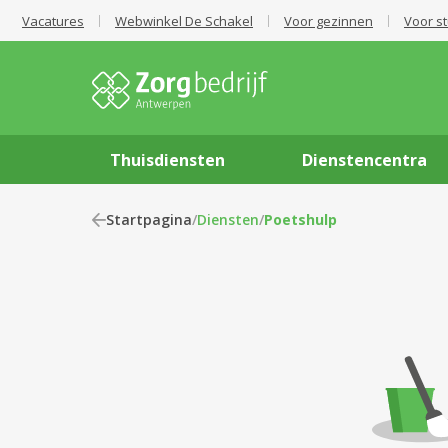
Vacatures
Webwinkel De Schakel
Voor gezinnen
Voor s
Thuisdiensten
Dienstencentra
Startpagina
/
Diensten
/
Poetshulp