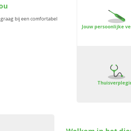
jou
 graag bij een comfortabel
Jouw persoonlijke v
Thuisverplegi
Welkom in het di