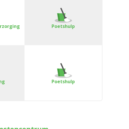
erzorging
Poetshulp
ng
Poetshulp
enstencentrum