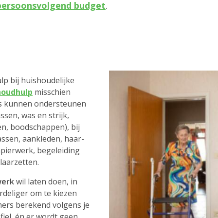
persoonsvolgend budget
.
p bij huishoudelijke
houdhulp
misschien
rs kunnen ondersteunen
sen, was en strijk,
en, boodschappen), bij
assen, aankleden, haar-
apierwerk, begeleiding
laarzetten.
werk
wil laten doen, in
rdeliger om te kiezen
mers berekend volgens je
iel, én er wordt geen