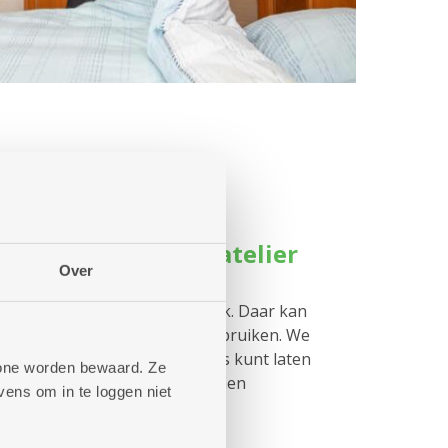
wassalon en strijkatelier
Over
was in een
nstencentrum
, dan kan dat ook. Daar kan
asten en soms een mangel gebruiken. We
trijkateliers
, waar je jouw was kunt laten
phone worden bewaard. Ze
eilijk geraakt, kunnen we je komen
ens om in te loggen niet
gen
.