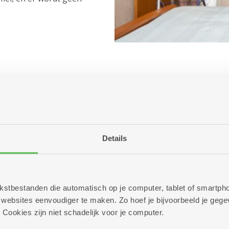
Welkom in ons 
Details
Doe je graag zelf jouw 
wassalon van een die
je wasmachines, droogk
hebben ook meerdere
s
 tekstbestanden die automatisch op je computer, tablet of smart
strijken. Als je daar mo
ebsites eenvoudiger te maken. Zo hoef je bijvoorbeeld je gegev
ophalen en terugbren
 Cookies zijn niet schadelijk voor je computer.