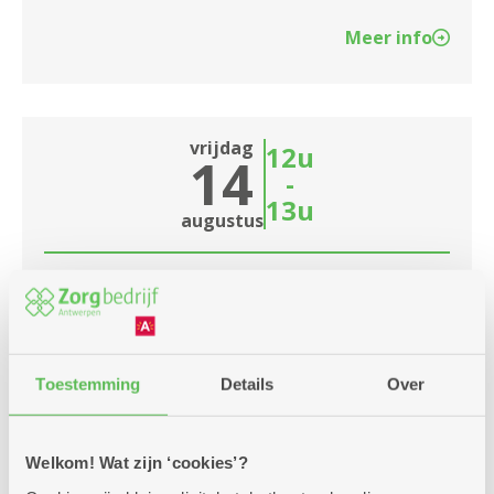
Meer info
vrijdag
12u
14
-
13u
augustus
Moederdagfeest
Meerdere locaties
Vandaag geven wij ons moederdagfeest. Kom jij
Toestemming
Details
Over
genieten van een overheerlijke menu? Schrijf je
snel in!
Welkom! Wat zijn ‘cookies’?