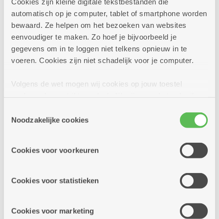
Cookies zijn kleine digitale tekstbestanden die
Meer info
automatisch op je computer, tablet of smartphone worden
bewaard. Ze helpen om het bezoeken van websites
eenvoudiger te maken. Zo hoef je bijvoorbeeld je
gegevens om in te loggen niet telkens opnieuw in te
vrijdag
14u
14
voeren. Cookies zijn niet schadelijk voor je computer.
-
17u
Volgens de wet mogen wij cookies op jouw toestel
augustus
opslaan als ze strikt noodzakelijk zijn voor het gebruik
Elke vrijdag
van de site, dat kan je niet weigeren. Voor andere soorten
Toestemmingsselectie
cookies hebben we jouw toestemming nodig. Sommige
Noodzakelijke cookies
Biljartclub op vrijdag
cookies worden geplaatst door derde partijen die een
dienst aanbieden op onze pagina's. We delen zo
Cookies voor voorkeuren
Dienstencentrum Kronenburg
informatie over jouw (geanonimiseerd) gebruik van onze
site voor social media, advertenties en analyse. Deze
Biljartclub
partners kunnen deze gegevens combineren met andere
Cookies voor statistieken
informatie die je aan hen verstrekte.
Meer info
Cookies voor marketing