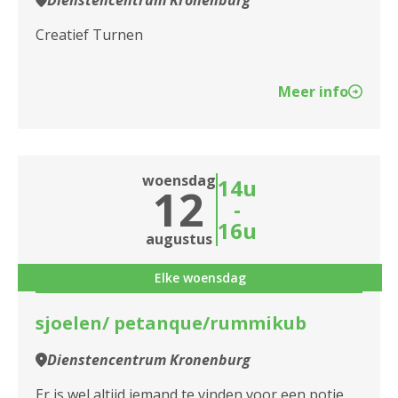
Dienstencentrum Kronenburg
Creatief Turnen
Meer info
woensdag
14u
12
-
16u
augustus
Elke woensdag
sjoelen/ petanque/rummikub
Dienstencentrum Kronenburg
Er is wel altijd iemand te vinden voor een potje