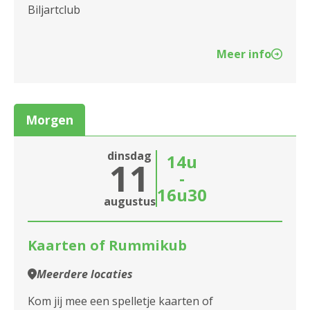
2140 Borgerhout
Biljartclub
2170 Merksem
Meer info
2180 Ekeren
2600 Berchem
Morgen
2610 Wilrijk
dinsdag
2660 Hoboken
14u
11
-
2950 Kapellen
16u30
augustus
Kaarten of Rummikub
Meerdere locaties
Kom jij mee een spelletje kaarten of