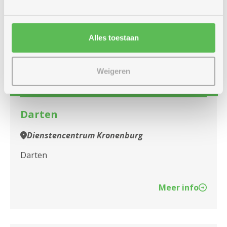
vrijdag
14u
14
Alles toestaan
-
17u
augustus
Weigeren
Elke vrijdag
Darten
Dienstencentrum Kronenburg
Darten
Meer info