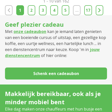
1 - 10 van 162
1
2
3
4
5
…
17
Geef plezier cadeau
Met
onze cadeaubon
kan je iemand laten genieten
van een boeiende cursus of uitstap, een gezellige kop
koffie, een uurtje wellness, een hartelijke lunch ... in
een dienstencentrum naar keuze. Koop 'm in
jouw
dienstencentrum
of hier online:
Schenk een cadeaubon
Makkelijk bereikbaar, ook als je
minder mobiel bent
Elke dag maken onze chauffeurs met hun busje een