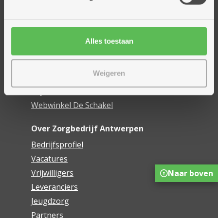
Assistentiewoningen
Woonzorgcentra
Financieel comfort
Alles toestaan
Mijn Zorgbedrijf
Weigeren
Onze innovaties
Mijn Boek
Webwinkel De Schakel
Over Zorgbedrijf Antwerpen
Bedrijfsprofiel
Vacatures
Vrijwilligers
Naar boven
Leveranciers
Jeugdzorg
Partners