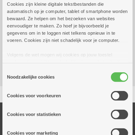
Cookies zijn kleine digitale tekstbestanden die
automatisch op je computer, tablet of smartphone worden
Wekelijks op vrijdag tot 31
14.00 uur tot
bewaard. Ze helpen om het bezoeken van websites
december 2026
17.00 uur
eenvoudiger te maken. Zo hoef je bijvoorbeeld je
gegevens om in te loggen niet telkens opnieuw in te
voeren. Cookies zijn niet schadelijk voor je computer.
Reserveer vervoer
Dienstencentrum Kronenburg
Volgens de wet mogen wij cookies op jouw toestel
Van Duyststraat 192
opslaan als ze strikt noodzakelijk zijn voor het gebruik
2100 Deurne
van de site, dat kan je niet weigeren. Voor andere soorten
Toestemmingsselectie
cookies hebben we jouw toestemming nodig. Sommige
Noodzakelijke cookies
cookies worden geplaatst door derde partijen die een
Delen
dienst aanbieden op onze pagina's. We delen zo
Cookies voor voorkeuren
informatie over jouw (geanonimiseerd) gebruik van onze
site voor social media, advertenties en analyse. Deze
partners kunnen deze gegevens combineren met andere
Onze diensten
Cookies voor statistieken
informatie die je aan hen verstrekte.
Thuisdiensten
Dienstencentra
Cookies voor marketing