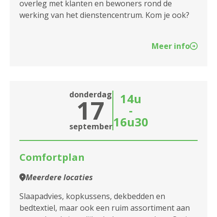
2140 Borgerhout
overleg met klanten en bewoners rond de
werking van het dienstencentrum. Kom je ook?
2170 Merksem
2180 Ekeren
Meer info
2600 Berchem
2610 Wilrijk
donderdag
14u
17
-
2660 Hoboken
16u30
september
2950 Kapellen
Comfortplan
Meerdere locaties
Slaapadvies, kopkussens, dekbedden en
bedtextiel, maar ook een ruim assortiment aan