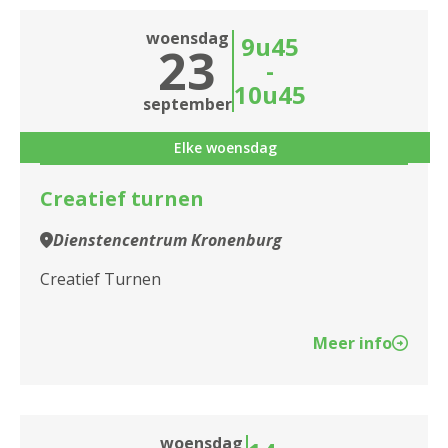
woensdag
9u45
23
-
10u45
september
Elke woensdag
Creatief turnen
Dienstencentrum Kronenburg
Creatief Turnen
Meer info
woensdag