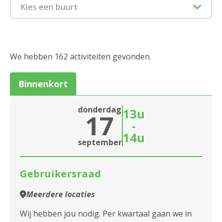
Culinair
Kies een buurt
Cursus en workshop
1880 Kapelle-op-den-Bos
Eropuit
2000 Antwerpen
We hebben 162 activiteiten gevonden.
Feest en dans
2018 Antwerpen
Binnenkort
Infosessie
2020 Antwerpen
Markt
donderdag
13u
Sluiten
17
2030 Antwerpen
-
Spel
14u
2040 Berendrecht
Sluiten
september
Wellness en gezond
2050 Antwerpen-Linkeroever
Gebruikersraad
Informatiesessie assistentiewoningen
2060 Antwerpen
Meerdere locaties
Zitdagen klantendienst
2100 Antwerpen
Wij hebben jou nodig. Per kwartaal gaan we in