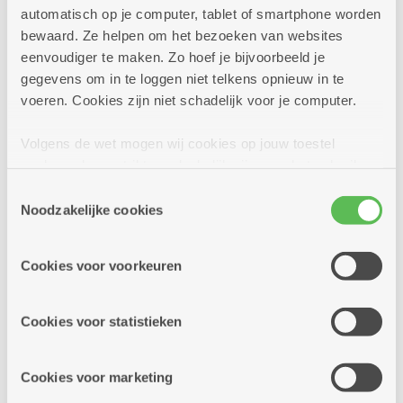
Meer info
automatisch op je computer, tablet of smartphone worden
bewaard. Ze helpen om het bezoeken van websites
eenvoudiger te maken. Zo hoef je bijvoorbeeld je
gegevens om in te loggen niet telkens opnieuw in te
maandag
14u
voeren. Cookies zijn niet schadelijk voor je computer.
21
-
17u
Volgens de wet mogen wij cookies op jouw toestel
september
opslaan als ze strikt noodzakelijk zijn voor het gebruik
van de site, dat kan je niet weigeren. Voor andere soorten
Toestemmingsselectie
Elke maandag
cookies hebben we jouw toestemming nodig. Sommige
Noodzakelijke cookies
cookies worden geplaatst door derde partijen die een
Biljartclub op maandag
dienst aanbieden op onze pagina's. We delen zo
Cookies voor voorkeuren
informatie over jouw (geanonimiseerd) gebruik van onze
Dienstencentrum Kronenburg
site voor social media, advertenties en analyse. Deze
Biljartclub
partners kunnen deze gegevens combineren met andere
Cookies voor statistieken
informatie die je aan hen verstrekte.
Meer info
Cookies voor marketing