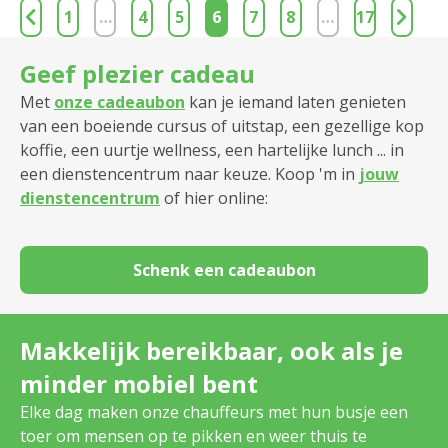
1
…
4
5
6
7
8
…
17
Geef plezier cadeau
Met
onze cadeaubon
kan je iemand laten genieten
van een boeiende cursus of uitstap, een gezellige kop
koffie, een uurtje wellness, een hartelijke lunch ... in
een dienstencentrum naar keuze. Koop 'm in
jouw
dienstencentrum
of hier online:
Schenk een cadeaubon
Makkelijk bereikbaar, ook als je
minder mobiel bent
Elke dag maken onze chauffeurs met hun busje een
toer om mensen op te pikken en weer thuis te