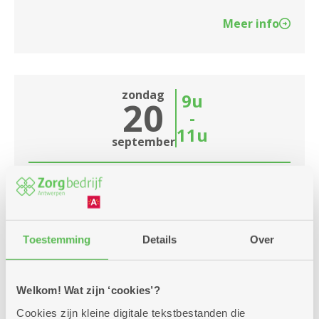
Meer info
zondag
9u
20
-
11u
september
Ontbijt
Meerdere locaties
Toestemming
Details
Over
Deze zondag serveren we voor jullie een
ontbijtje. Sluit gezellig aan voor verse pistoletjes
en veel lekkers.
Welkom! Wat zijn ‘cookies’?
Cookies zijn kleine digitale tekstbestanden die