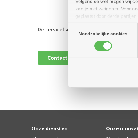
Volgens de wet mogen wij cook
kan je niet weigeren. Voor 
geplaatst door derde partije
(geanonimiseerd) gebruik va
Toestemmingsselectie
De serviceflat van uw voorkeur gevonden
combineren met andere inform
Noodzakelijke cookies
Contacteer ons
Onze diensten
Onze innova