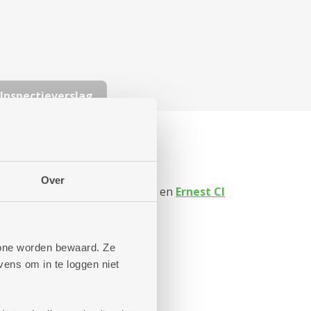
Inspectieverslag
13. Alle flats zijn volledig
Over
Paul Boon
,
Carel Van Mander
en
Ernest Cl
phone worden bewaard. Ze
ens om in te loggen niet