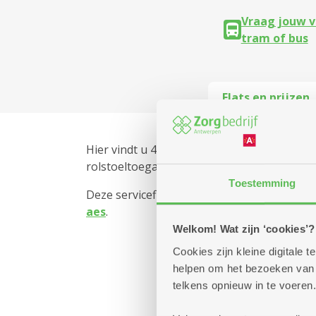
Vraag jouw v
tram of bus
Flats en prijzen
2
Hier vindt u 48 flats van 55 tot 72 m
groot, 
rolstoeltoegankelijk.
Toestemming
Deze serviceflats maken deel uit van de sit
aes
.
Welkom! Wat zijn ‘cookies’?
Cookies zijn kleine digitale
helpen om het bezoeken van w
telkens opnieuw in te voeren.
zc.flats.not_found