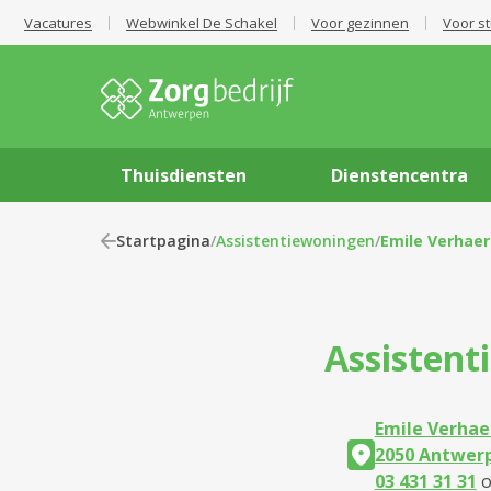
Vacatures
Webwinkel De Schakel
Voor gezinnen
Voor s
Thuisdiensten
Dienstencentra
Startpagina
/
Assistentiewoningen
/
Emile Verhae
Assisten
Emile Verhae
2050 Antwer
03 431 31 31
o