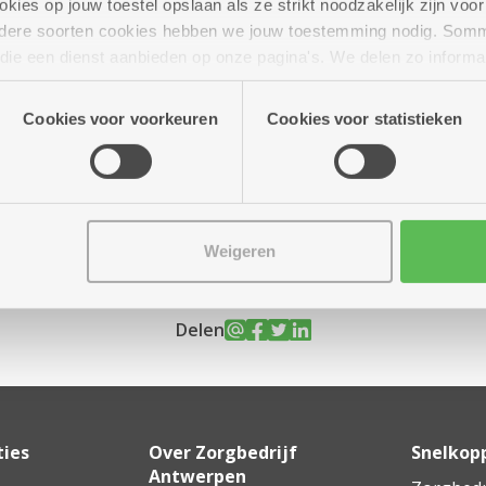
ies op jouw toestel opslaan als ze strikt noodzakelijk zijn voor 
andere soorten cookies hebben we jouw toestemming nodig. Som
n die een dienst aanbieden op onze pagina's. We delen zo informa
n onze site voor social media, advertenties en analyse. Deze p
? Of nog vragen?
atie die je aan hen verstrekte.
Cookies voor voorkeuren
Cookies voor statistieken
Weigeren
Delen
ties
Over Zorgbedrijf
Snelkop
Antwerpen