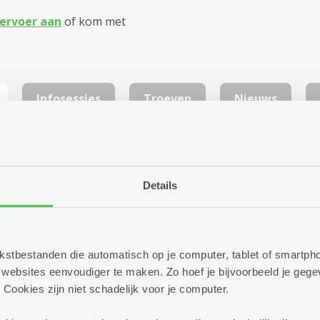
ervoer aan
of kom met
Infosessies
Troeven
Nieuws
met een of twee slaapkamers. De woningen zijn gebouwd in 20
Details
e
Linkeroever
. Bekijk ook het aanbod van serviceflats
Louis 
 tekstbestanden die automatisch op je computer, tablet of smart
ebsites eenvoudiger te maken. Zo hoef je bijvoorbeeld je gegev
 Cookies zijn niet schadelijk voor je computer.