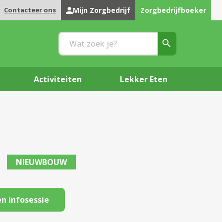
Contacteer ons
Mijn Zorgbedrijf
Zorgbedrijfboeker
Activiteiten
Lekker Eten
NIEUWBOUW
n infosessie