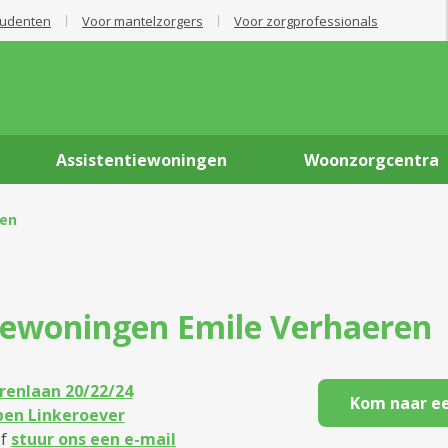
tudenten
Voor mantelzorgers
Voor zorgprofessionals
Assistentiewoningen
Woonzorgcentra
ren
tiewoningen
Emile Verhaeren
renlaan 20/22/24
Kom naar ee
pen Linkeroever
f
stuur ons een e-mail