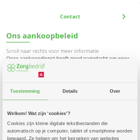
Contact
Ons aankoopbeleid
Onze aankoopdienst heeft goed nagedacht om weer
te geven waar we voor staan en welke principes wij
trouw zijn. Als dynamisch team dagen we elke partner
vandaag de dag uit om ‘samen’ onze toekomst te
ontwerpen, doordrongen van de identiteit van
Toestemming
Details
Over
Zorgbedrijf Antwerpen, Zorgbedrijf Brasschaat en
Zorgbedrijf Vlaanderen.
Welkom! Wat zijn ‘cookies’?
Samen bereiken we meer: dat is ons vertrekpunt. We
wensen dan ook partnerships te ontwikkelen omdat
Cookies zijn kleine digitale tekstbestanden die
we onze missie enkel samen met anderen kunnen
automatisch op je computer, tablet of smartphone worden
realiseren in onze zoektocht naar waardecreatie.
bewaard. Ze helpen om het bezoeken van websites