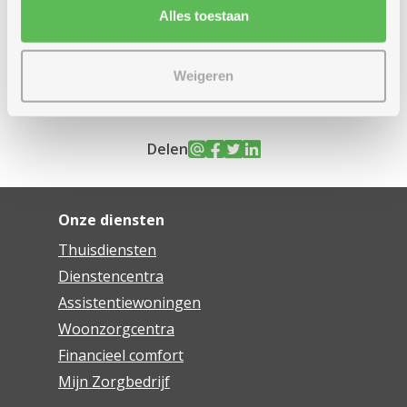
om comfortabel ouder te worden.
Alles toestaan
Elke partner van vandaag versterkt onze output van
morgen.
Weigeren
Delen
Onze diensten
Thuisdiensten
Dienstencentra
Assistentiewoningen
Woonzorgcentra
Financieel comfort
Mijn Zorgbedrijf