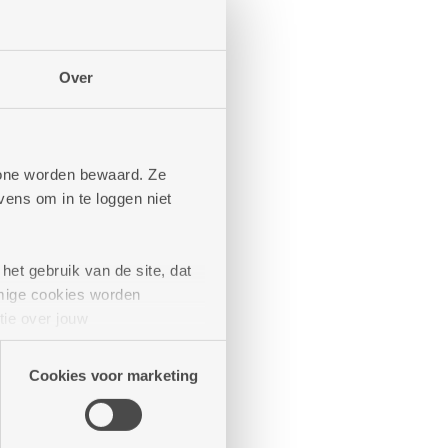
Over
phone worden bewaard. Ze
Romanza
ens om in te loggen niet
Rozenboom
Ruggeveld
Silsburg
het gebruik van de site, dat
Ten Gaarde
mige cookies worden
Tuinwijk
tie over jouw
Victor De Bruyne
artners kunnen deze gegevens
Cookies voor marketing