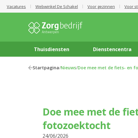
Vacatures
Webwinkel De Schakel
Voor gezinnen
Voor s
Thuisdiensten
Dienstencentra
Startpagina
/
Nieuws
/
Doe mee met de fiets- en f
Doe mee met de fiet
fotozoektocht
24/06/2026