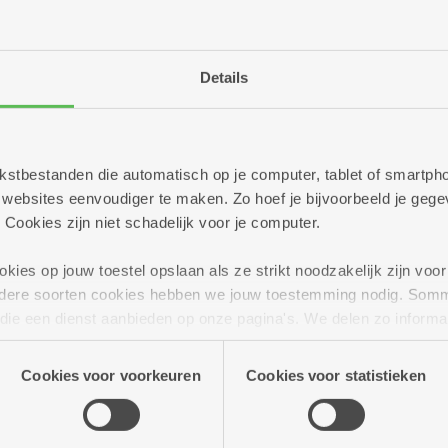
Details
 tekstbestanden die automatisch op je computer, tablet of smart
De Olijftak
ebsites eenvoudiger te maken. Zo hoef je bijvoorbeeld je gegev
De Vrijgeweide
 Cookies zijn niet schadelijk voor je computer.
De Zeelbaan
Huize Berchem
ies op jouw toestel opslaan als ze strikt noodzakelijk zijn voor 
Kerkeveld
andere soorten cookies hebben we jouw toestemming nodig. Som
Kronenburg
n die een dienst aanbieden op onze pagina's. We delen zo informa
Liberty
n onze site voor social media, advertenties en analyse. Deze p
Linkeroever
atie die je aan hen verstrekte.
Cookies voor voorkeuren
Cookies voor statistieken
Molengeest
Pulhof