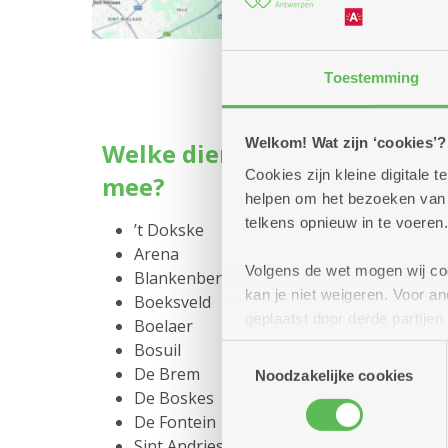
Toestemming
Welkom! Wat zijn ‘cookies’?
Welke dienstencentra doen
Cookies zijn kleine digitale
mee?
helpen om het bezoeken van w
telkens opnieuw in te voeren.
’t Dokske
Arena
Volgens de wet mogen wij cook
Blankenberg
kan je niet weigeren. Voor 
Boeksveld
geplaatst door derde partije
Boelaer
(geanonimiseerd) gebruik va
Bosuil
Toestemmingsselectie
combineren met andere inform
De Brem
Noodzakelijke cookies
De Boskes
De Fontein
Sint Andries