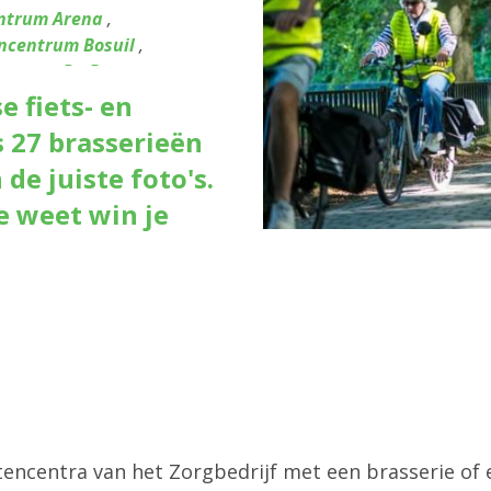
ntrum Arena
,
ncentrum Bosuil
,
entrum De Brem
,
entrum De Fontein
,
 fiets- en
centrum De Olijftak
,
s 27 brasserieën
tencentrum De Zeelbaan
,
de juiste foto's.
tencentrum Kerkeveld
,
centrum Liberty
,
e weet win je
ncentrum Molengeest
,
entrum Rozenboom
,
trum Ten Gaarde
,
nstencentrum Pulhof
,
ntrum Boeksveld
,
stencentra van het Zorgbedrijf met een brasserie o