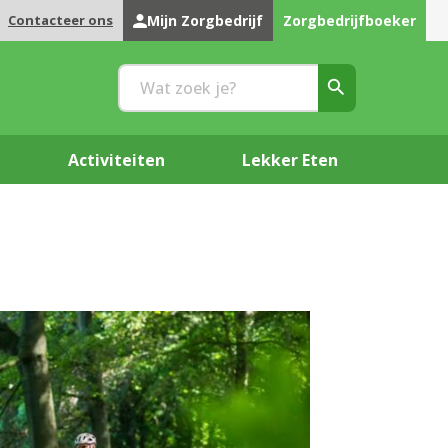
Contacteer ons
Mijn Zorgbedrijf
Zorgbedrijfboeker
Activiteiten
Lekker Eten