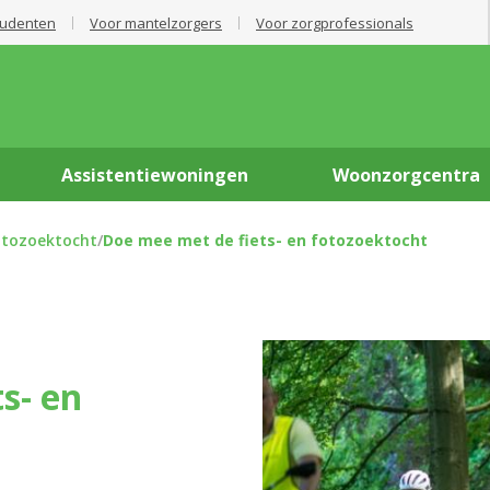
tudenten
Voor mantelzorgers
Voor zorgprofessionals
Assistentiewoningen
Woonzorgcentra
otozoektocht
/
Doe mee met de fiets- en fotozoektocht
s- en