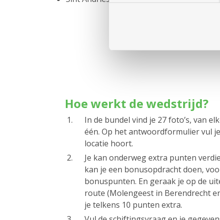
Hoe werkt de wedstrijd?
In de bundel vind je 27 foto’s, van e
één. Op het antwoordformulier vul je 
locatie hoort.
Je kan onderweg extra punten verdie
kan je een bonusopdracht doen, voo
bonuspunten. En geraak je op de uite
route (Molengeest in Berendrecht en
je telkens 10 punten extra.
Vul de schiftingsvraag en je gegevens