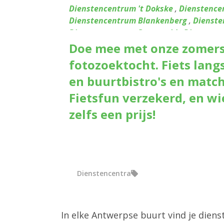
Dienstencentrum 't Dokske
,
Dienstence
Dienstencentrum Blankenberg
,
Dienste
Dienstencentrum Ruggeveld
,
Dienstenc
Dienstencentrum De Boskes
,
Dienstenc
Doe mee met onze zomerse
Dienstencentrum Sint Andries
,
Diensten
fotozoektocht. Fiets lang
Dienstencentrum De Vrijgeweide
,
Diens
en buurtbistro's en match 
Dienstencentrum Huize Berchem
,
Diens
Dienstencentrum Kronenburg
,
Diensten
Fietsfun verzekerd, en wi
Dienstencentrum Linkeroever
,
Dienste
zelfs een prijs!
Dienstencentrum Romanza
,
Dienstenc
Dienstencentrum Silsburg
,
Dienstencen
Dienstencentrum Victor De Bruyne
,
Die
Dienstencentrum Tuinwijk
,
Dienstence
Dienstencentrum Boelaer
Dienstencentra
In elke Antwerpse buurt vind je dien