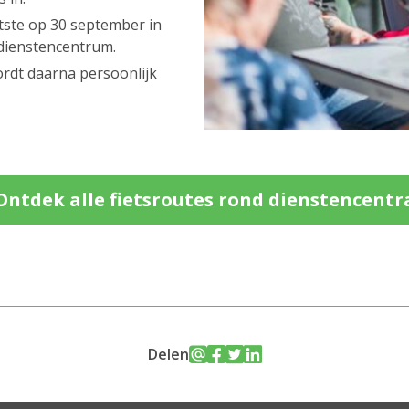
tste op 30 september in
 dienstencentrum.
ordt daarna persoonlijk
Ontdek alle fietsroutes rond dienstencentr
Delen