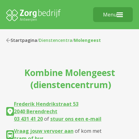
Menu
Startpagina
/
Dienstencentra
/
Molengeest
Kombine
Molengeest
(dienstencentrum)
Frederik Hendrikstraat 53
2040 Berendrecht
03 431 41 20
of
stuur ons een e-mail
Vraag jouw vervoer aan
of kom met
tram of bus