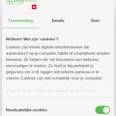
Wassalon
Toestemming
Details
Over
Maandag tot vrijdag
van 9 tot 16 uur
Welkom! Wat zijn ‘cookies’?
Enkel op afspraak
Cookies zijn kleine digitale tekstbestanden die
automatisch op je computer, tablet of smartphone worden
bewaard. Ze helpen om het bezoeken van websites
Pedicure
eenvoudiger te maken. Zo hoef je bijvoorbeeld je
gegevens om in te loggen niet telkens opnieuw in te
voeren. Cookies zijn niet schadelijk voor je computer.
pedicure KIM
werkt op woensdag
Volgens de wet mogen wij cookies op jouw toestel
afspraak maken op het nummer 0468 41 60 40
opslaan als ze strikt noodzakelijk zijn voor het gebruik
van de site, dat kan je niet weigeren. Voor andere soorten
Pedicure Ilonka
Toestemmingsselectie
cookies hebben we jouw toestemming nodig. Sommige
Noodzakelijke cookies
werkt op donderdagnamiddag
cookies worden geplaatst door derde partijen die een