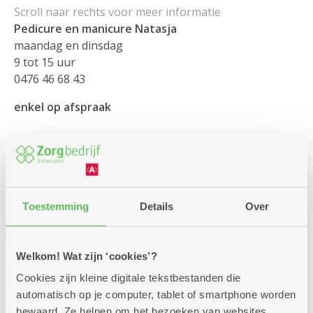
Pedicure en manicure Natasja
maandag en dinsdag
9 tot 15 uur
0476 46 68 43
enkel op afspraak
Wassalon
Toestemming
Details
Over
maandag tot vrijdag
9 tot 15 uur
enkel op afspraak
Welkom! Wat zijn ‘cookies’?
Cookies zijn kleine digitale tekstbestanden die
automatisch op je computer, tablet of smartphone worden
Bad of douche
bewaard. Ze helpen om het bezoeken van websites