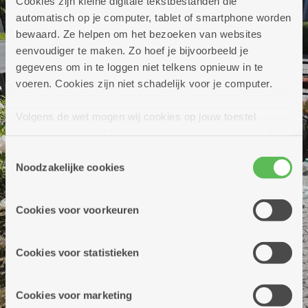
Cookies zijn kleine digitale tekstbestanden die
automatisch op je computer, tablet of smartphone worden
bewaard. Ze helpen om het bezoeken van websites
eenvoudiger te maken. Zo hoef je bijvoorbeeld je
gegevens om in te loggen niet telkens opnieuw in te
voeren. Cookies zijn niet schadelijk voor je computer.
Volgens de wet mogen wij cookies op jouw toestel
opslaan als ze strikt noodzakelijk zijn voor het gebruik
van de site, dat kan je niet weigeren. Voor andere soorten
Previous
Nex
Toestemmingsselectie
cookies hebben we jouw toestemming nodig. Sommige
Noodzakelijke cookies
cookies worden geplaatst door derde partijen die een
dienst aanbieden op onze pagina's. We delen zo
Cookies voor voorkeuren
informatie over jouw (geanonimiseerd) gebruik van onze
site voor social media, advertenties en analyse. Deze
partners kunnen deze gegevens combineren met andere
Cookies voor statistieken
informatie die je aan hen verstrekte.
Cookies voor marketing