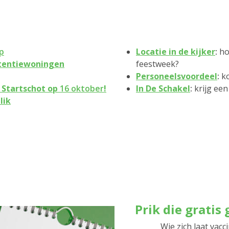
p
Locatie in de kijker
:
ho
stentiewoningen
feestweek?
Personeelsvoordeel
:
k
. Startschot op
16 oktober
!
In De Schakel
:
krijg ee
lik
Prik die gratis 
Wie zich laat vac