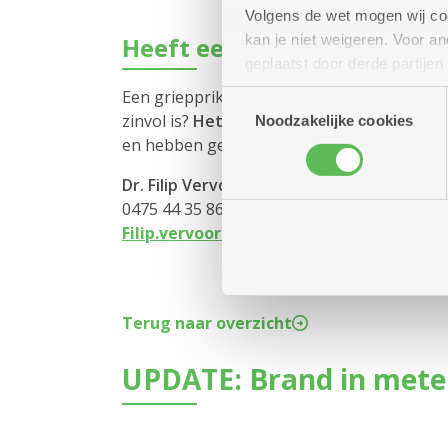
Volgens de wet mogen wij cook
kan je niet weigeren. Voor 
Heeft een griepprik nog zi
geplaatst door derde partije
(geanonimiseerd) gebruik va
Een griepprik staat volledig los van het cor
Toestemmingsselectie
combineren met andere inform
zinvol is?
Het antwoord is volmondig ja
. G
Noodzakelijke cookies
en hebben geen enkele invloed op elkaar. W
Dr. Filip Vervoort
0475 44 35 86
Filip.vervoort@zorgbedrijf.be
Terug naar overzicht
UPDATE: Brand in mete