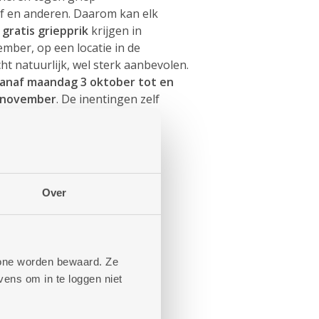
lf en anderen. Daarom kan elk
n
gratis griepprik
krijgen in
ber, op een locatie in de
cht natuurlijk, wel sterk aanbevolen.
anaf maandag 3 oktober tot en
 november
. De inentingen zelf
 maandag 14 november en
ember.
Over
phone worden bewaard. Ze
ens om in te loggen niet