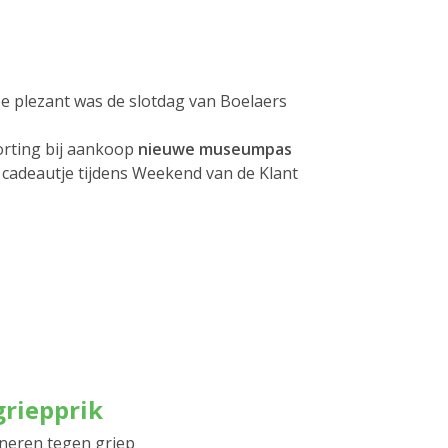
e plezant was de slotdag van Boelaers
orting bij aankoop
nieuwe museumpas
n cadeautje tijdens Weekend van de Klant
griepprik
cineren tegen griep