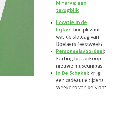
Minerva
: een
terugblik
Locatie in de
kijker
:
hoe plezant
was de slotdag van
Boelaers feestweek?
Personeelsvoordeel
:
korting bij aankoop
nieuwe museumpas
In De Schakel
:
krijg
een cadeautje tijdens
Weekend van de Klant