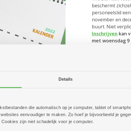
beschermt zichze
personeelslid ee
november en decem
buurt. Niet verpli
Inschrijven
kan v
met woensdag 9
gebeuren tussen
woensdag 21 dec
Details
 tekstbestanden die automatisch op je computer, tablet of smart
ebsites eenvoudiger te maken. Zo hoef je bijvoorbeeld je gegev
griepprik
 Cookies zijn niet schadelijk voor je computer.