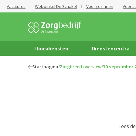
Vacatures
Webwinkel De Schakel
Voor gezinnen
Voor s
Thuisdiensten
Dienstencentra
Startpagina
/
Zorgbreed overview
/
30 september 
Lees de