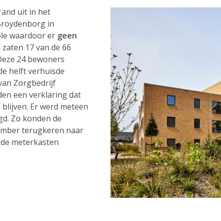
nd uit in het
Broydenborg in
ole waardoor er
geen
d zaten 17 van de 66
 Deze 24 bewoners
e helft verhuisde
 van Zorgbedrijf
en een verklaring dat
n blijven. Er werd meteen
gd. Zo konden de
ember terugkeren naar
n de meterkasten