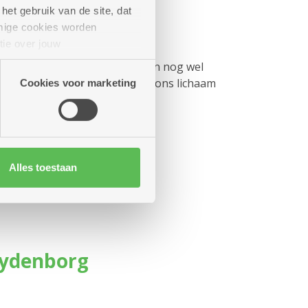
het gebruik van de site, dat
mige cookies worden
tie over jouw
artners kunnen deze gegevens
aag je je af of een griepprik dan nog wel
e vaccins werken anders in op ons lichaam
Cookies voor marketing
nze bedrijfsarts:
Alles toestaan
oydenborg