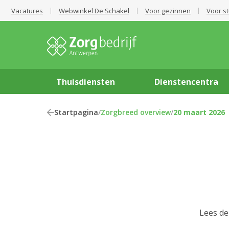
Vacatures
Webwinkel De Schakel
Voor gezinnen
Voor s
Thuisdiensten
Dienstencentra
Startpagina
/
Zorgbreed overview
/
20 maart 2026
Lees de