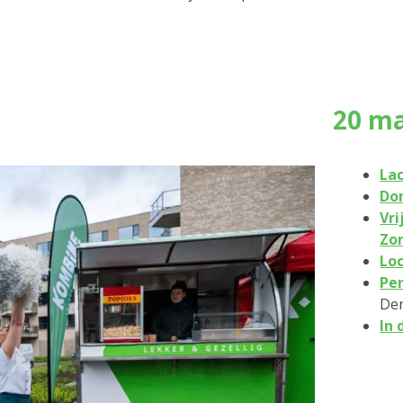
20 ma
La
Do
Vri
Zo
Loc
Per
De
In 