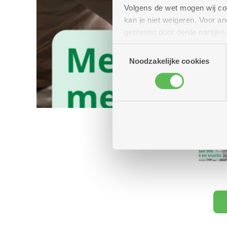
Volgens de wet mogen wij cook
kan je niet weigeren. Voor 
geplaatst door derde partije
(geanonimiseerd) gebruik va
Toestemmingsselectie
combineren met andere inform
Noodzakelijke cookies