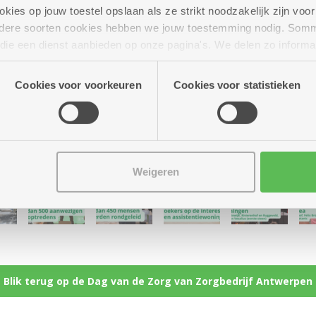
ies op jouw toestel opslaan als ze strikt noodzakelijk zijn voor 
andere soorten cookies hebben we jouw toestemming nodig. Som
n die een dienst aanbieden op onze pagina's. We delen zo informa
n onze site voor social media, advertenties en analyse. Deze p
atie die je aan hen verstrekte.
Cookies voor voorkeuren
Cookies voor statistieken
Weigeren
Blik terug op de Dag van de Zorg van Zorgbedrijf Antwerpen