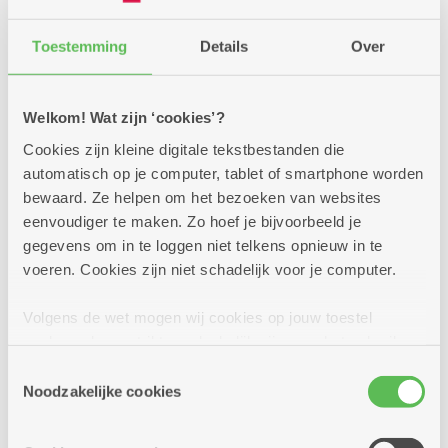
Meer info
Toestemming
Details
Over
Welkom! Wat zijn ‘cookies’?
dinsdag
10u30
Cookies zijn kleine digitale tekstbestanden die
8
-
automatisch op je computer, tablet of smartphone worden
11u30
bewaard. Ze helpen om het bezoeken van websites
september
eenvoudiger te maken. Zo hoef je bijvoorbeeld je
gegevens om in te loggen niet telkens opnieuw in te
Elke dinsdag
voeren. Cookies zijn niet schadelijk voor je computer.
Line dance
Volgens de wet mogen wij cookies op jouw toestel
opslaan als ze strikt noodzakelijk zijn voor het gebruik
Meerdere locaties
van de site, dat kan je niet weigeren. Voor andere soorten
Toestemmingsselectie
Kom gezellig mee bewegen op leuke muziek.
cookies hebben we jouw toestemming nodig. Sommige
Noodzakelijke cookies
Amusement verzekerd!
cookies worden geplaatst door derde partijen die een
dienst aanbieden op onze pagina's. We delen zo