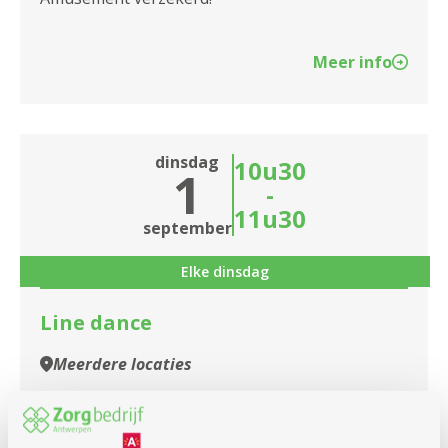
Meer info
dinsdag
10u30
1
-
11u30
september
Elke dinsdag
Line dance
Meerdere locaties
Kom gezellig mee bewegen op leuke muziek.
Amusement verzekerd!