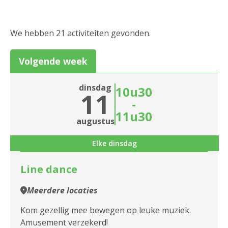
1880 Kapelle-op-den-Bos
2000 Antwerpen
We hebben 21 activiteiten gevonden.
2018 Antwerpen
Volgende week
2020 Antwerpen
dinsdag
10u30
11
2030 Antwerpen
-
11u30
2040 Berendrecht
Sluiten
augustus
2050 Antwerpen-Linkeroever
Elke dinsdag
2060 Antwerpen
Line dance
2100 Antwerpen
Meerdere locaties
2140 Borgerhout
Kom gezellig mee bewegen op leuke muziek.
Amusement verzekerd!