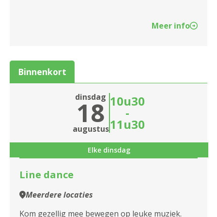
2170 Merksem
2180 Ekeren
Meer info
2600 Berchem
2610 Wilrijk
Binnenkort
2660 Hoboken
dinsdag
10u30
18
2950 Kapellen
-
11u30
augustus
Elke dinsdag
Line dance
Meerdere locaties
Kom gezellig mee bewegen op leuke muziek.