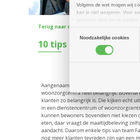
Volgens de wet mogen wij cook
kan je niet weigeren. Voor 
geplaatst door derde partije
Terug naar overzicht
(geanonimiseerd) gebruik va
Toestemmingsselectie
combineren met andere inform
Noodzakelijke cookies
10 tips om een heerlijk
Aangenaam en lekker eten, dat is in al on
woonzorgcentra heel belangrijk. Bovenal
klanten zo belangrijk is. Die kijken echt 
in een dienstencentrum of woonzorgcent
kunnen bewoners bovendien niet kiezen o
eten, daar vraagt de maaltijdbeleving zelfs
aandacht. Daarom enkele tips van team Faci
nog meer klanten tevreden zijn van een maa