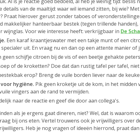
uk. Al is je reactie goed bedoeld, al heb je weinig tijd: beslis
e details van de maaltijd: waar wil iemand zitten, bij wie? M
ker? Praat hierover gerust zonder taboes of veronderstelling
d makkelijker hanteerbaar bestek (tegen trillende handen), ee
 wijnglas. Voor wie interesse heeft: verkrijgbaar in
De Scha
je.
Een karaf kraantjeswater met een takje munt of een citro
e specialer uit. En vraag nu en dan op een attente manier of
geen schijfje citroen bij de vis of een beetje gehakte peters
oep of de kroketten? Doe dat dan rustig tafel per tafel, niet
 bestekbak erop? Breng de vuile borden liever naar de keuke
 voor hygiëne.
Pik geen kroketje uit de kom, in het midden v
uile vingers aan de rand te vermijden.
delijk naar de reactie en geef die door aan collega's.
inden als je ergens gaat dineren, niet? Wel, dat is waarom 
ag bij ons eten. Vertel trouwens ook je vrijwilligers over d
rijwilligers. Heb je nog vragen of ideeën hierrond, praat 