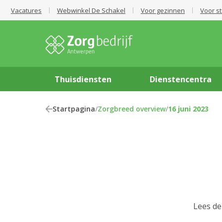
Vacatures
Webwinkel De Schakel
Voor gezinnen
Voor s
Thuisdiensten
Dienstencentra
Startpagina
/
Zorgbreed overview
/
16 juni 2023
Lees de