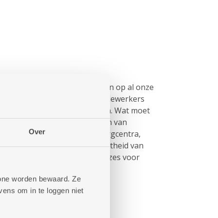
aturen volgen we het hitteplan op al onze
ervoor dat onze klanten en medewerkers
ortabel en gezond doorkomen. Wat moet
opgelijst.
Die instructies gaan van
Over
ot helpen drinken in woonzorgcentra,
n dienstencentrumtuin tot alertheid van
 van ventilatoren tot rustpauzes voor
phone worden bewaard. Ze
ens om in te loggen niet
et hitteplan