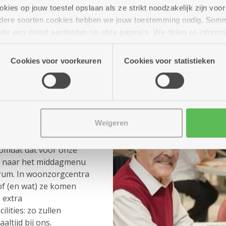
ies op jouw toestel opslaan als ze strikt noodzakelijk zijn voor 
andere soorten cookies hebben we jouw toestemming nodig. Som
n die een dienst aanbieden op onze pagina's. We delen zo informa
n onze site voor social media, advertenties en analyse. Deze p
atie die je aan hen verstrekte.
Cookies voor voorkeuren
Cookies voor statistieken
e maaltijdbeleving te creëren
Weigeren
ze dienstencentra en
 omdat dat voor onze
uit naar het middagmenu
rum. In woonzorgcentra
f (en wat) ze komen
 extra
lities: zo zullen
ltijd bij ons.