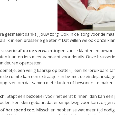
ra gesmaakt dankzij jouw zorg. Ook in de ‘zorg voor de maalt
als ik in een brasserie ga eten?” Dat willen we ook onze kla
brasserie af op de verwachtingen
van je klanten en bewone
hten klanten iets meer aandacht voor details. Onze brasserie
un deuren openzetten.
loemetje, een veilig kaarsje op batterij, een herbruikbare 
n de ruimte kan een extraatje zijn bv. met de eindejaarsdage
pgezet, om dat samen met klanten of bewoners te maken in
ch.
Stapt een bezoeker voor het eerst binnen, dan kan een pr
len. Een klein gebaar, dat er simpelweg voor kan zorgen 
of berispend toe.
Misschien hebben ze wat meer tijd nodig