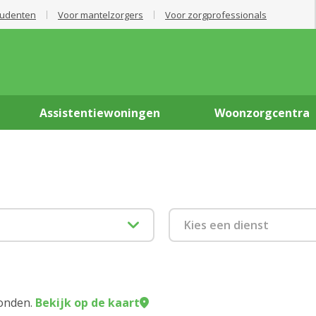
tudenten
Voor mantelzorgers
Voor zorgprofessionals
Assistentiewoningen
Woonzorgcentra
Kies een dienst
Bad of douche
Dagverzorging
onden.
Bekijk op de kaart