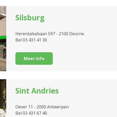
Hulp bij jouw verhu
Jouw vervoer
Silsburg
Kapsalon
Herentalsebaan 597 - 2100 Deurne
eroever
Kortverblijf
iten
Sl
Bel 03 431 41 30
Manicure
Minder Mobielen C
Meer info
Pedicure
Persoonlijke alar
Sint Andries
Strijkatelier
Wassalon
Oever 11 - 2000 Antwerpen
Bel 03 431 67 40
Wellness