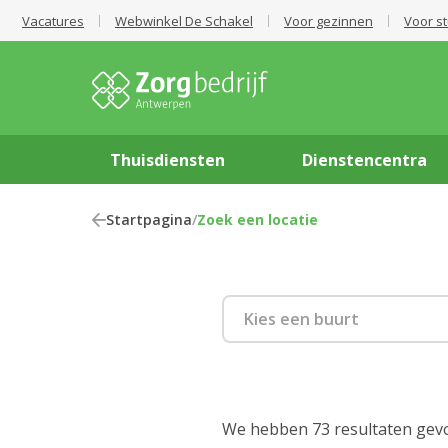
Vacatures
Webwinkel De Schakel
Voor gezinnen
Voor s
Thuisdiensten
Dienstencentra
Startpagina
/
Zoek een locatie
Kies een buurt
2000 Antwerpen
2018 Antwerpen
We hebben 73 resultaten gev