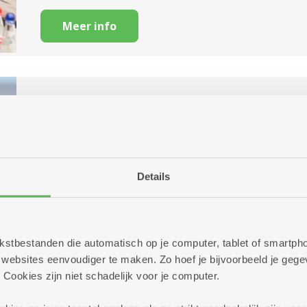
Meer info
Stuivenberg Krijgsbaan
Krijgsbaan xxx - 2660 Hoboken
Bel 03 431 31 31
Details
Meer info
 tekstbestanden die automatisch op je computer, tablet of smart
ebsites eenvoudiger te maken. Zo hoef je bijvoorbeeld je gegev
 Cookies zijn niet schadelijk voor je computer.
Woonzorgcentrum