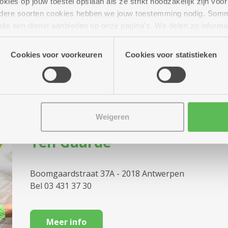
Stuivenberg Krijgsbaan
ies op jouw toestel opslaan als ze strikt noodzakelijk zijn voor 
andere soorten cookies hebben we jouw toestemming nodig. Som
n die een dienst aanbieden op onze pagina's. We delen zo informa
Krijgsbaan xxx - 2660 Hoboken
n onze site voor social media, advertenties en analyse. Deze p
Bel 03 431 31 31
atie die je aan hen verstrekte.
Cookies voor voorkeuren
Cookies voor statistieken
Meer info
Weigeren
Ten Gaarde
Boomgaardstraat 37A - 2018 Antwerpen
Bel 03 431 37 30
Meer info