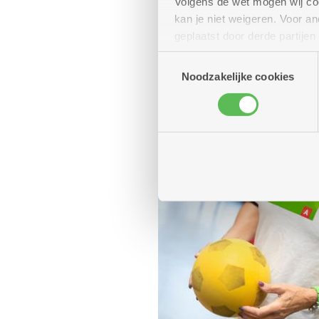
Volgens de wet mogen wij cook
kan je niet weigeren. Voor 
geplaatst door derde partije
(geanonimiseerd) gebruik va
Toestemmingsselectie
combineren met andere inform
Noodzakelijke cookies