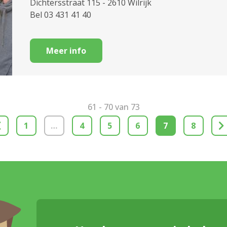
Dichtersstraat 115 - 2610 Wilrijk
Bel 03 431 41 40
Meer info
61 - 70 van 73
1
…
4
5
6
7
8