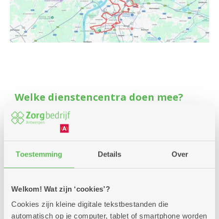
Welke dienstencentra doen mee?
’t Dokske
Arena
Blankenberg
Boeksveld
Toestemming
Details
Over
Boelaer
Bosuil
De Brem
Welkom! Wat zijn ‘cookies’?
De Boskes
Cookies zijn kleine digitale tekstbestanden die
De Fontein
automatisch op je computer, tablet of smartphone worden