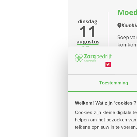
Assistentiewoningen
Moed
Nobele Donk
dinsdag
11
Kombin
Assistentiewoningen
Olijftak
Soep van
augustus
komkomm
12u
Assistentiewoningen
rode ui,
-
Sterlingen
14u
Assistentiewoningen
Veldekens
Toestemming
Assistentiewoningen
Bleek
Welkom! Wat zijn ‘cookies’?
FEES
Assistentiewoningen
Cookies zijn kleine digitale
Drossaert
woensdag
helpen om het bezoeken van w
12
Kombi
telkens opnieuw in te voeren.
Assistentiewoningen
Op 12 au