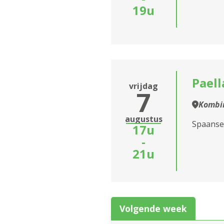
19u
Donkse Beek
Assistentiewoningen
Fontein
Assistentiewoningen
Koninck
Paell
vrijdag
7
Assistentiewoningen
Kombin
Krekel
augustus
Spaanse
17u
Assistentiewoningen
-
Leliepoort
21u
Assistentiewoningen
Mane
Assistentiewoningen
Volgende week
Meere