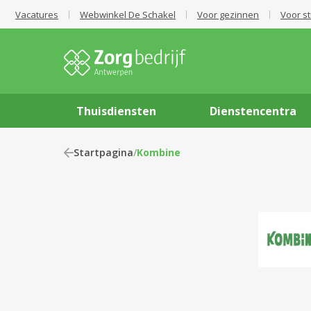
Vacatures
Webwinkel De Schakel
Voor gezinnen
Voor s
Thuisdiensten
Dienstencentra
Startpagina
/
Kombine