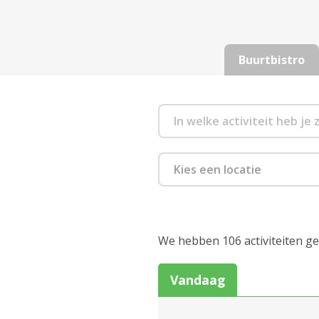
Buurtbistro
Kies een locatie
Assistentiewoningen
Boeksveld (Neerland)
We hebben 106 activiteiten g
Assistentiewoningen
Boelaer
Vandaag
Assistentiewoningen
Bosuil