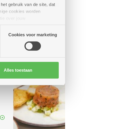
het gebruik van de site, dat
mige cookies worden
tie over jouw
artners kunnen deze gegevens
Cookies voor marketing
Alles toestaan