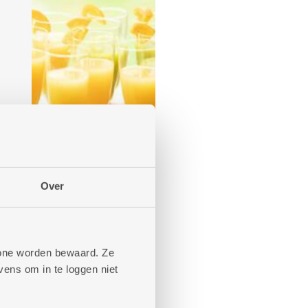
Over
phone worden bewaard. Ze
ens om in te loggen niet
it