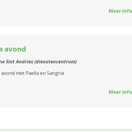
2660 Hoboken
Meer info
 De
2950 Kapellen
 De
a avond
 De
e Sint Andries (dienstencentrum)
 avond met Paella en Sangria
 De
Meer info
 De
 De