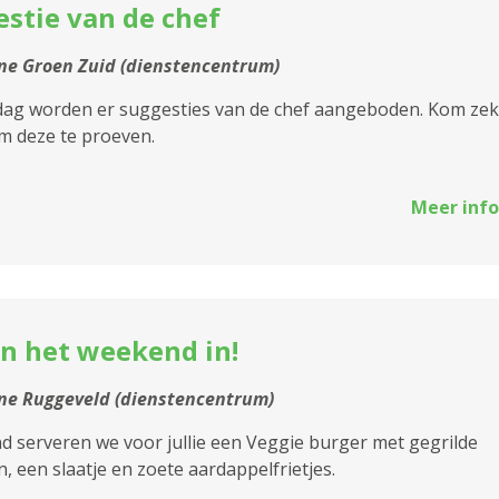
stie van de chef
2030 Antwerpen
2040 Berendrecht
e Groen Zuid (dienstencentrum)
Sluiten
jdag worden er suggesties van de chef aangeboden. Kom ze
2050 Antwerpen-
m deze te proeven.
Linkeroever
2060 Antwerpen
Meer info
2100 Antwerpen
 De
2140 Borgerhout
2170 Merksem
n het weekend in!
 De
2180 Ekeren
ne Ruggeveld (dienstencentrum)
 De
2600 Berchem
 serveren we voor jullie een Veggie burger met gegrilde
, een slaatje en zoete aardappelfrietjes.
2610 Wilrijk
 De