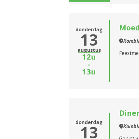
Assistentiewoningen
Hagelberghof
Moed
donderdag
13
Assistentiewoningen
Harincrode
Kombin
augustus
Feestme
Assistentiewoningen
12u
Ter Beke
-
13u
Assistentiewoningen
Hoge Weg
Assistentiewoningen
Huize Berchem
Diner
Assistentiewoningen
donderdag
Joostens-Lemmé
13
Kombin
Assistentiewoningen
Geniet v