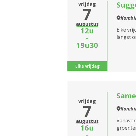
Sugge
vrijdag
7
Assistentiewoningen
Kombin
Broydenborg
Sluiten
augustus
12u
Elke vri
Assistentiewoningen
-
langst o
Cadix
19u30
Assistentiewoningen
Creutz
Elke vrijdag
Assistentiewoningen
Anjer
Same
Assistentiewoningen
vrijdag
Brem
7
Kombi
Assistentiewoningen
Vanavond
augustus
Brem II
16u
groenten
-
Assistentiewoningen