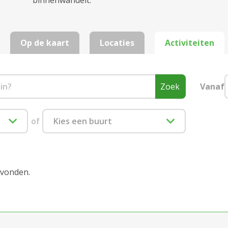
binnenwandelt.
Op de kaart
Locaties
Activiteiten
Zoek
Vanaf
of
Kies een buurt
1880 Kapelle-op-den-Bos
2000 Antwerpen
evonden.
2018 Antwerpen
2020 Antwerpen