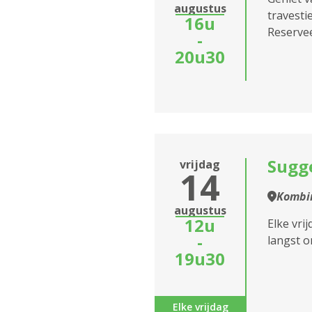
augustus
Jozef Ickx
travesti
16u
Reservee
-
Assistentiewoningen
20u30
Kerkeveld
Assistentiewoningen
Kronenburg
Assistentiewoningen
Lange Batterijstraat
Sugge
vrijdag
14
Assistentiewoningen
Kombin
Liberty
augustus
12u
Elke vri
Assistentiewoningen
-
langst o
Liberty II
19u30
Assistentiewoningen
Liberty III
Elke vrijdag