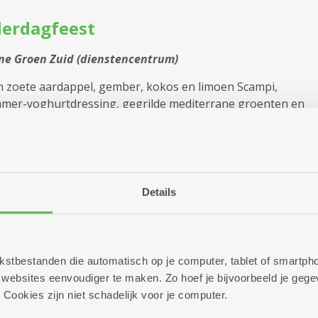
 De
erdagfeest
e Groen Zuid (dienstencentrum)
 De
 zoete aardappel, gember, kokos en limoen Scampi,
er-yoghurtdressing, gegrilde mediterrane groenten en
 De
 aardappelwedges met o...
 De
Meer info
Details
 Den
T BIJ KOMBINE RUGGEVELD!
 Den
 tekstbestanden die automatisch op je computer, tablet of smart
ebsites eenvoudiger te maken. Zo hoef je bijvoorbeeld je gegev
ne Ruggeveld (dienstencentrum)
 Cookies zijn niet schadelijk voor je computer.
 Den
gustus vieren we met veel plezier onze eerste verjaardag. D