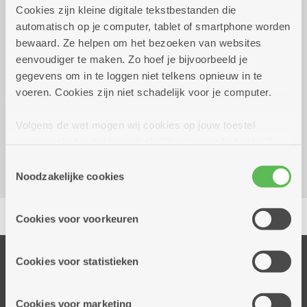
Cookies zijn kleine digitale tekstbestanden die
automatisch op je computer, tablet of smartphone worden
Wekelijks op donderdag tot 28
12.00 uur tot
bewaard. Ze helpen om het bezoeken van websites
augustus 2026
19.30 uur
eenvoudiger te maken. Zo hoef je bijvoorbeeld je
gegevens om in te loggen niet telkens opnieuw in te
voeren. Cookies zijn niet schadelijk voor je computer.
Reserveer vervoer
Kombine Groen Zuid (dienstencentrum)
Volgens de wet mogen wij cookies op jouw toestel
Fodderiestraat 117
opslaan als ze strikt noodzakelijk zijn voor het gebruik
2660 Hoboken
van de site, dat kan je niet weigeren. Voor andere soorten
Toestemmingsselectie
cookies hebben we jouw toestemming nodig. Sommige
Noodzakelijke cookies
cookies worden geplaatst door derde partijen die een
Delen
dienst aanbieden op onze pagina's. We delen zo
Cookies voor voorkeuren
informatie over jouw (geanonimiseerd) gebruik van onze
site voor social media, advertenties en analyse. Deze
partners kunnen deze gegevens combineren met andere
Onze diensten
Cookies voor statistieken
informatie die je aan hen verstrekte.
Thuisdiensten
Dienstencentra
Cookies voor marketing