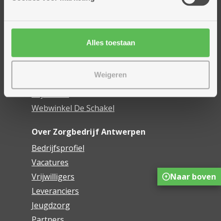
Assistentiewoningen
Woonzorgcentra
Financieel comfort
Alles toestaan
Mijn Zorgbedrijf
Weigeren
Onze innovaties
Mijn Boek
Webwinkel De Schakel
Over Zorgbedrijf Antwerpen
Bedrijfsprofiel
Vacatures
Naar boven
Vrijwilligers
Leveranciers
Jeugdzorg
Partners