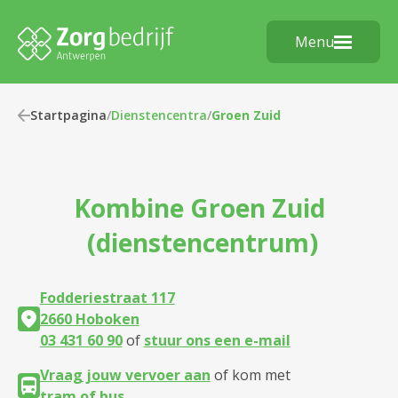
Menu
Startpagina
/
Dienstencentra
/
Groen Zuid
Kombine
Groen Zuid
(dienstencentrum)
Fodderiestraat 117
2660 Hoboken
03 431 60 90
of
stuur ons een e-mail
Vraag jouw vervoer aan
of kom met
tram of bus