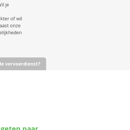
l je
ter of wil
naast onze
elijkheden
 de vervoerdienst?
ageten naar