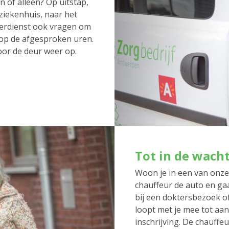
 of alleen? Op uitstap,
 ziekenhuis, naar het
erdienst ook vragen om
 op de afgesproken uren.
oor de deur weer op.
Tot in de wach
Woon je in een van onz
chauffeur de auto en gaa
bij een doktersbezoek o
loopt met je mee tot aan
inschrijving. De chauffeu