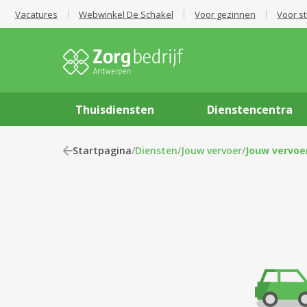
Vacatures
Webwinkel De Schakel
Voor gezinnen
Voor s
Thuisdiensten
Dienstencentra
Startpagina
/
Diensten
/
Jouw vervoer
/
Jouw vervoe