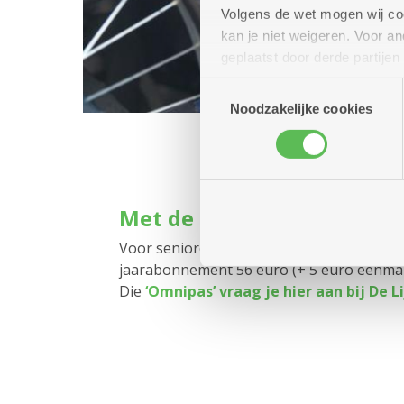
Volgens de wet mogen wij cook
kan je niet weigeren. Voor 
geplaatst door derde partije
(geanonimiseerd) gebruik va
Toestemmingsselectie
combineren met andere inform
Noodzakelijke cookies
Met de bus of tram: voorde
Voor senioren die de bus of tram willen 
jaarabonnement 56 euro (+ 5 euro eenmali
Die
‘Omnipas’ vraag je hier aan bij De L