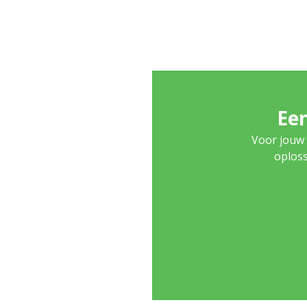
Een
Voor jouw 
oploss