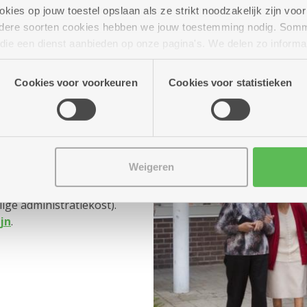
aanvraag.
ies op jouw toestel opslaan als ze strikt noodzakelijk zijn voor 
andere soorten cookies hebben we jouw toestemming nodig. Som
n die een dienst aanbieden op onze pagina's. We delen zo informa
n onze site voor social media, advertenties en analyse. Deze p
atie die je aan hen verstrekte.
Cookies voor voorkeuren
Cookies voor statistieken
lig tarief
Weigeren
nemen, kost een
ge administratiekost).
ijn
.