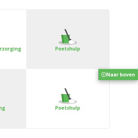
erzorging
Poetshulp
Naar boven
ng
Poetshulp