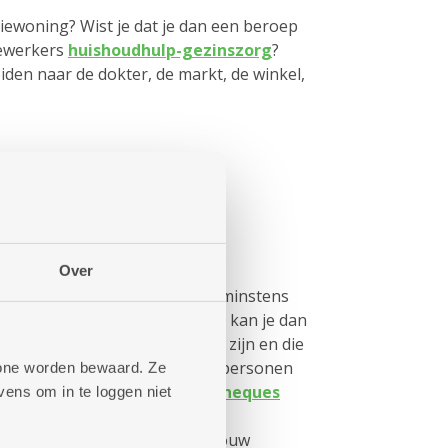
iewoning? Wist je dat je dan een beroep
ewerkers
huishoudhulp-gezinszorg
?
iden naar de dokter, de markt, de winkel,
ender welk moment
Over
de Mobitwin reserveer je best minstens
 Voor een snellere oplossing, kan je dan
rs die (tijdelijk) minder mobiel zijn en die
erhoogde tegemoetkoming en personen
phone worden bewaard. Ze
n bij de stad Antwerpen
taxicheques
ens om in te loggen niet
aar de helft van de rit. Het
uw buurt
helpt je graag met jouw