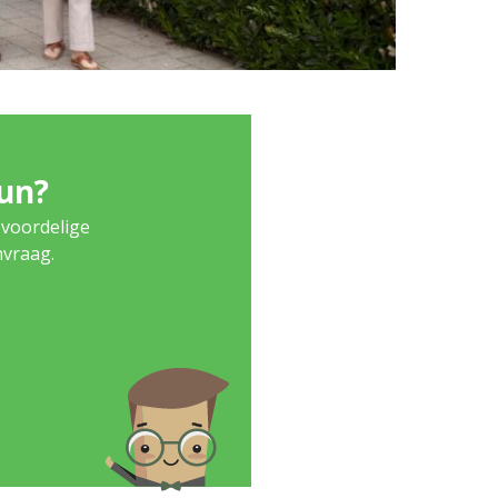
eun?
 voordelige
nvraag.