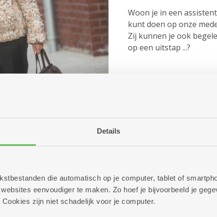
Woon je in een assistent
kunt doen op onze med
Zij kunnen je ook begele
op een uitstap ...?
Een taxi, op e
Details
Onze busjes en die van 
twee dagen op voorhand.
een taxi bellen. 65-plusse
recht hebben op een v
 tekstbestanden die automatisch op je computer, tablet of smart
met een handicap kunne
ebsites eenvoudiger te maken. Zo hoef je bijvoorbeeld je gegev
aankopen. Zo betaal je m
 Cookies zijn niet schadelijk voor je computer.
dienstencentrum in jo