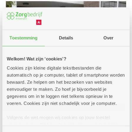
Toestemming
Details
Over
Welkom! Wat zijn ‘cookies’?
Cookies zijn kleine digitale tekstbestanden die
automatisch op je computer, tablet of smartphone worden
bewaard. Ze helpen om het bezoeken van websites
eenvoudiger te maken. Zo hoef je bijvoorbeeld je
Een premie of andere
gegevens om in te loggen niet telkens opnieuw in te
voeren. Cookies zijn niet schadelijk voor je computer.
financiële steun?
Voor jouw verplaatsingen met de auto, een bus,
Volgens de wet mogen wij cookies op jouw toestel
de trein zijn er enkele voordelige oplossingen.
opslaan als ze strikt noodzakelijk zijn voor het gebruik
Interesse of vragen? We helpen je graag bij jouw
van de site, dat kan je niet weigeren. Voor andere soorten