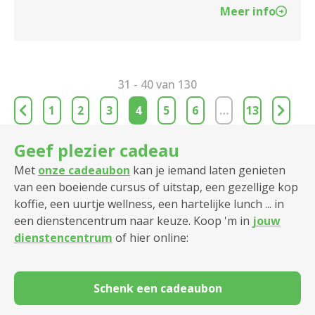
Meer info
31 - 40 van 130
1
2
3
4
5
6
…
13
Geef plezier cadeau
Met
onze cadeaubon
kan je iemand laten genieten
van een boeiende cursus of uitstap, een gezellige kop
koffie, een uurtje wellness, een hartelijke lunch ... in
een dienstencentrum naar keuze. Koop 'm in
jouw
dienstencentrum
of hier online:
Schenk een cadeaubon