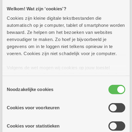
Welkom! Wat zijn ‘cookies’?
Cookies zijn kleine digitale tekstbestanden die
automatisch op je computer, tablet of smartphone worden
maandag
14u
5
bewaard. Ze helpen om het bezoeken van websites
-
eenvoudiger te maken. Zo hoef je bijvoorbeeld je
16u
gegevens om in te loggen niet telkens opnieuw in te
oktober
voeren. Cookies zijn niet schadelijk voor je computer.
Elke maandag
Volgens de wet mogen wij cookies op jouw toestel
opslaan als ze strikt noodzakelijk zijn voor het gebruik
Petanque-/vogelpikclub
van de site, dat kan je niet weigeren. Voor andere soorten
Toestemmingsselectie
Dienstencentrum Silsburg
cookies hebben we jouw toestemming nodig. Sommige
Noodzakelijke cookies
cookies worden geplaatst door derde partijen die een
Elke maandag komt de petanqueclub samen.
dienst aanbieden op onze pagina's. We delen zo
Slecht weer? Dan spelen ze vogelenpik.
Cookies voor voorkeuren
informatie over jouw (geanonimiseerd) gebruik van onze
site voor social media, advertenties en analyse. Deze
partners kunnen deze gegevens combineren met andere
Meer info
Cookies voor statistieken
informatie die je aan hen verstrekte.