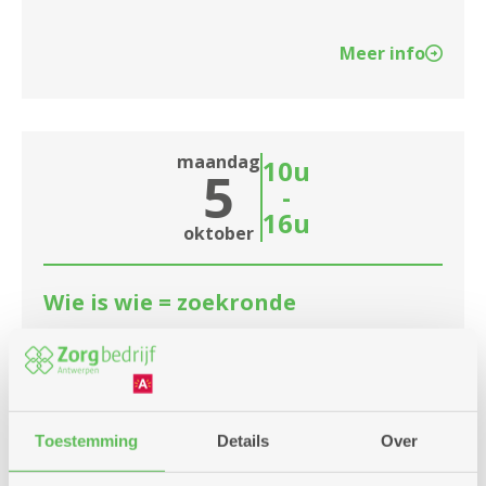
Meer info
maandag
10u
5
-
16u
oktober
Wie is wie = zoekronde
Dienstencentrum Silsburg
Zoek wie er op de foto staat. stop je formulier in
de bus en wie weet win jij een leuke prijs
Toestemming
Details
Over
Meer info