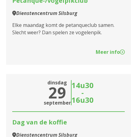
Petanque-/vogelpikclub
2100 Antwerpen
Dienstencentrum Silsburg
2140 Borgerhout
Elke maandag komt de petanqueclub samen.
Slecht weer? Dan spelen ze vogelenpik.
2170 Merksem
2180 Ekeren
Meer info
2600 Berchem
2610 Wilrijk
dinsdag
14u30
29
2660 Hoboken
-
16u30
september
2950 Kapellen
Dag van de koffie
Dienstencentrum Silsburg