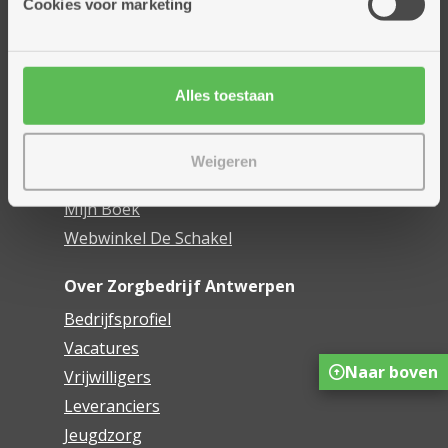
Cookies voor marketing
Dienstencentra
Assistentiewoningen
Woonzorgcentra
Alles toestaan
Financieel comfort
Mijn Zorgbedrijf
Weigeren
Onze innovaties
Mijn Boek
Webwinkel De Schakel
Over Zorgbedrijf Antwerpen
Bedrijfsprofiel
Vacatures
Naar boven
Vrijwilligers
Leveranciers
Jeugdzorg