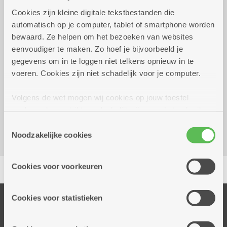
Praktisch
Cookies zijn kleine digitale tekstbestanden die
automatisch op je computer, tablet of smartphone worden
bewaard. Ze helpen om het bezoeken van websites
Wekelijks op maandag tot 27
14.00 uur tot
eenvoudiger te maken. Zo hoef je bijvoorbeeld je
december 2031
16.00 uur
gegevens om in te loggen niet telkens opnieuw in te
gratis
voeren. Cookies zijn niet schadelijk voor je computer.
Volgens de wet mogen wij cookies op jouw toestel
Dienstencentrum Silsburg
opslaan als ze strikt noodzakelijk zijn voor het gebruik
Herentalsebaan 597
van de site, dat kan je niet weigeren. Voor andere soorten
2100 Deurne
Toestemmingsselectie
cookies hebben we jouw toestemming nodig. Sommige
Noodzakelijke cookies
cookies worden geplaatst door derde partijen die een
dienst aanbieden op onze pagina's. We delen zo
Delen
Cookies voor voorkeuren
informatie over jouw (geanonimiseerd) gebruik van onze
site voor social media, advertenties en analyse. Deze
partners kunnen deze gegevens combineren met andere
Cookies voor statistieken
Onze diensten
informatie die je aan hen verstrekte.
Thuisdiensten