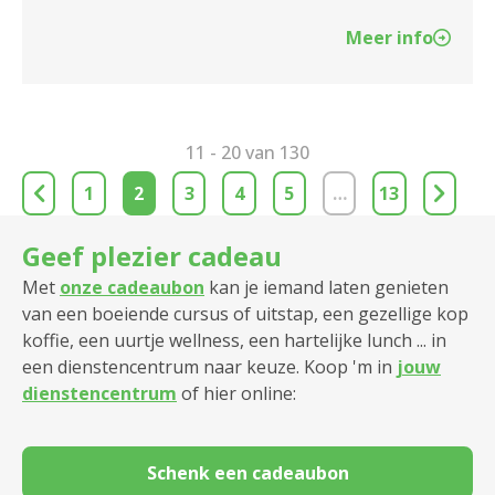
Meer info
11 - 20 van 130
1
2
3
4
5
…
13
Geef plezier cadeau
Met
onze cadeaubon
kan je iemand laten genieten
van een boeiende cursus of uitstap, een gezellige kop
koffie, een uurtje wellness, een hartelijke lunch ... in
een dienstencentrum naar keuze. Koop 'm in
jouw
dienstencentrum
of hier online:
Schenk een cadeaubon