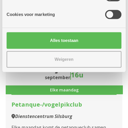
informatie die je aan hen verstrekte.
voor persoonlijke begeleiding en effectieve
lessen.
Cookies voor marketing
Meer info
Alles toestaan
maandag
14u
Weigeren
7
-
16u
september
Elke maandag
Petanque-/vogelpikclub
Dienstencentrum Silsburg
Elke maandag komt de petanqueclub samen.