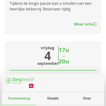
Tijdens de bingo pauze kan u smullen van een
heerlijke lekkernij. Reserveer tijdig.
Meer info
vrijdag
17u
4
-
20u
september
Reis rond de wereld: Portugal
Dienstencentrum Silsburg
Onze culinaire reis gaat verder naar Portugal.
Toestemming
Details
Over
Meer info over menu verkrijgbaar in