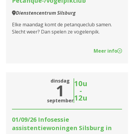
Petanque-/vogelpikclub
2100 Antwerpen
Dienstencentrum Silsburg
2140 Borgerhout
Elke maandag komt de petanqueclub samen.
Slecht weer? Dan spelen ze vogelenpik.
2170 Merksem
2180 Ekeren
Meer info
2600 Berchem
2610 Wilrijk
dinsdag
10u
1
2660 Hoboken
-
12u
september
2950 Kapellen
01/09/26 Infosessie
assistentiewoningen Silsburg in