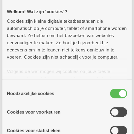
dienstencentrum.
Welkom! Wat zijn ‘cookies’?
Cookies zijn kleine digitale tekstbestanden die
Meer info
automatisch op je computer, tablet of smartphone worden
bewaard. Ze helpen om het bezoeken van websites
eenvoudiger te maken. Zo hoef je bijvoorbeeld je
gegevens om in te loggen niet telkens opnieuw in te
maandag
10u
7
voeren. Cookies zijn niet schadelijk voor je computer.
-
11u30
Volgens de wet mogen wij cookies op jouw toestel
september
opslaan als ze strikt noodzakelijk zijn voor het gebruik
Elke maandag
van de site, dat kan je niet weigeren. Voor andere soorten
Toestemmingsselectie
cookies hebben we jouw toestemming nodig. Sommige
Noodzakelijke cookies
Engelse conversatie
cookies worden geplaatst door derde partijen die een
dienst aanbieden op onze pagina's. We delen zo
Cookies voor voorkeuren
Dienstencentrum Silsburg
informatie over jouw (geanonimiseerd) gebruik van onze
site voor social media, advertenties en analyse. Deze
Wil je vloeiend Engels leren spreken? Doe mee
partners kunnen deze gegevens combineren met andere
Cookies voor statistieken
met onze Engelse les! Onze ervaren docent zorgt