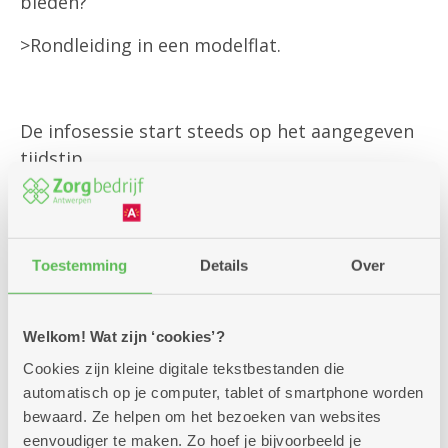
bieden?
>Rondleiding in een modelflat.
De infosessie start steeds op het aangegeven
tijdstip,
vindt plaats in het dienstencentrum en duurt
doorgaans twee uur.
(voor alle praktisch informatie zie onderaan).
Toestemming
Details
Over
Inschrijven kan via onderstaand formulier
Welkom! Wat zijn ‘cookies’?
of via onze klantendienst op 03 431 31 31.
Cookies zijn kleine digitale tekstbestanden die
automatisch op je computer, tablet of smartphone worden
Vermeld met hoeveel personen je komt
bewaard. Ze helpen om het bezoeken van websites
en wij reserveren graag jouw plaatsen.
eenvoudiger te maken. Zo hoef je bijvoorbeeld je