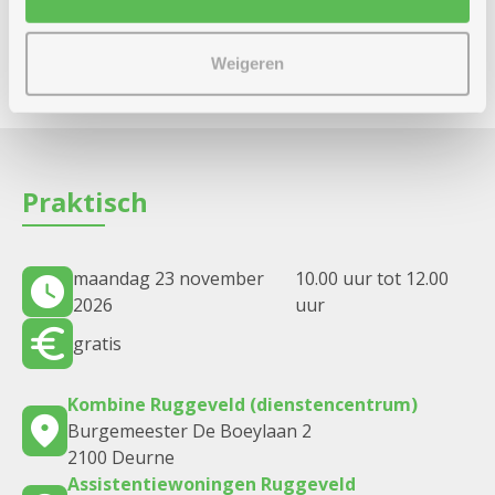
Heb je een dringende vraag? Bel of mail naar
onze klantendienst op 03 431 31 31 of
klantendienst@zorgbedrijf.be
Weigeren
Praktisch
maandag 23 november
10.00 uur tot 12.00
2026
uur
gratis
Kombine Ruggeveld (dienstencentrum)
Burgemeester De Boeylaan 2
2100 Deurne
Assistentiewoningen Ruggeveld