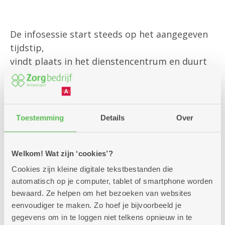
De infosessie start steeds op het aangegeven
tijdstip,
vindt plaats in het dienstencentrum en duurt
doorgaans twee uur.
(voor alle praktisch informatie zie onderaan).
Toestemming
Details
Over
Inschrijven kan via onderstaand formulier
of via onze klantendienst op 03 431 31 31.
Welkom! Wat zijn ‘cookies’?
Cookies zijn kleine digitale tekstbestanden die
Vermeld met hoeveel personen je komt
automatisch op je computer, tablet of smartphone worden
en wij reserveren graag jouw plaatsen.
bewaard. Ze helpen om het bezoeken van websites
eenvoudiger te maken. Zo hoef je bijvoorbeeld je
Ben je onverwachts verhinderd? Laat ons iets
gegevens om in te loggen niet telkens opnieuw in te