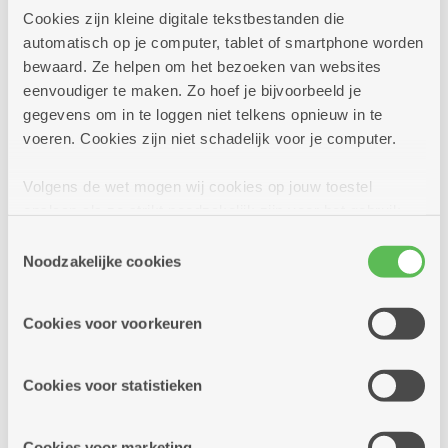
Meer info
Cookies zijn kleine digitale tekstbestanden die
automatisch op je computer, tablet of smartphone worden
bewaard. Ze helpen om het bezoeken van websites
eenvoudiger te maken. Zo hoef je bijvoorbeeld je
donderdag
10u
gegevens om in te loggen niet telkens opnieuw in te
22
-
voeren. Cookies zijn niet schadelijk voor je computer.
12u
juli
Volgens de wet mogen wij cookies op jouw toestel
opslaan als ze strikt noodzakelijk zijn voor het gebruik
Elke donderdag
van de site, dat kan je niet weigeren. Voor andere soorten
Toestemmingsselectie
cookies hebben we jouw toestemming nodig. Sommige
Noodzakelijke cookies
Linedance donderdag
cookies worden geplaatst door derde partijen die een
dienst aanbieden op onze pagina's. We delen zo
Dienstencentrum Santiago
Cookies voor voorkeuren
informatie over jouw (geanonimiseerd) gebruik van onze
Samen dansen, samen genieten! Op donderdag
site voor social media, advertenties en analyse. Deze
voormiddag en zondag in de namiddag
partners kunnen deze gegevens combineren met andere
Cookies voor statistieken
informatie die je aan hen verstrekte.
Meer info
Cookies voor marketing