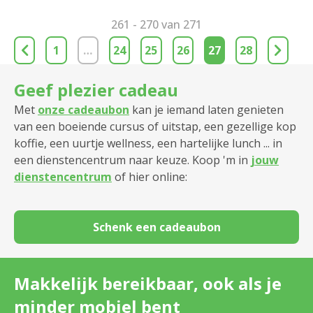
261 - 270 van 271
1
…
24
25
26
27
28
Geef plezier cadeau
Met
onze cadeaubon
kan je iemand laten genieten
van een boeiende cursus of uitstap, een gezellige kop
koffie, een uurtje wellness, een hartelijke lunch ... in
een dienstencentrum naar keuze. Koop 'm in
jouw
dienstencentrum
of hier online:
Schenk een cadeaubon
Makkelijk bereikbaar, ook als je
minder mobiel bent