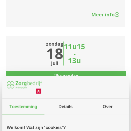
Meer info
zondag
11u15
18
-
13u
juli
Elke zondag
Linedance zondag
Dienstencentrum Santiago
Toestemming
Details
Over
Linedance op zondag
Welkom! Wat zijn ‘cookies’?