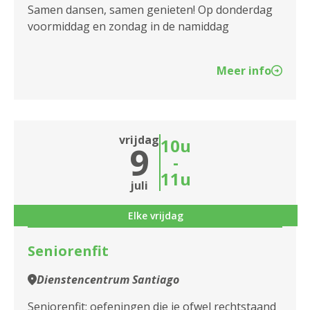
2140 Borgerhout
Samen dansen, samen genieten! Op donderdag
voormiddag en zondag in de namiddag
2170 Merksem
2180 Ekeren
Meer info
2600 Berchem
2610 Wilrijk
vrijdag
10u
9
2660 Hoboken
-
11u
juli
2950 Kapellen
Elke vrijdag
Seniorenfit
Dienstencentrum Santiago
Seniorenfit; oefeningen die je ofwel rechtstaand