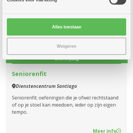
vrijdag
10u
Alles toestaan
23
-
11u
juli
Weigeren
Elke vrijdag
Seniorenfit
Dienstencentrum Santiago
Seniorenfit; oefeningen die je ofwel rechtstaand
of op je stoel kan meedoen, ieder op zijn eigen
tempo.
Meer info