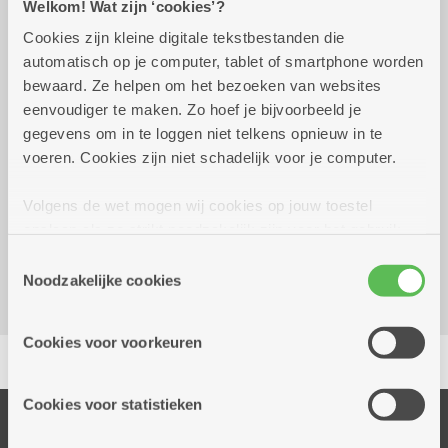
Welkom! Wat zijn ‘cookies’?
Cookies zijn kleine digitale tekstbestanden die
Wekelijks op vrijdag tot 25
10.00 uur tot
automatisch op je computer, tablet of smartphone worden
december 2027
11.00 uur
bewaard. Ze helpen om het bezoeken van websites
eenvoudiger te maken. Zo hoef je bijvoorbeeld je
1 euro
gegevens om in te loggen niet telkens opnieuw in te
voeren. Cookies zijn niet schadelijk voor je computer.
Reserveer vervoer
Volgens de wet mogen wij cookies op jouw toestel
Dienstencentrum Santiago
opslaan als ze strikt noodzakelijk zijn voor het gebruik
Canadalaan 21
van de site, dat kan je niet weigeren. Voor andere soorten
Toestemmingsselectie
2030 Antwerpen
cookies hebben we jouw toestemming nodig. Sommige
Noodzakelijke cookies
cookies worden geplaatst door derde partijen die een
dienst aanbieden op onze pagina's. We delen zo
Cookies voor voorkeuren
Delen
informatie over jouw (geanonimiseerd) gebruik van onze
site voor social media, advertenties en analyse. Deze
partners kunnen deze gegevens combineren met andere
Cookies voor statistieken
informatie die je aan hen verstrekte.
Onze diensten