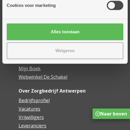
Thuisdiensten
Cookies voor marketing
Dienstencentra
Assistentiewoningen
Woonzorgcentra
Alles toestaan
Financieel comfort
Mijn Zorgbedrijf
Weigeren
Onze innovaties
Mijn Boek
Webwinkel De Schakel
Over Zorgbedrijf Antwerpen
Bedrijfsprofiel
Vacatures
Naar boven
Vrijwilligers
Leveranciers