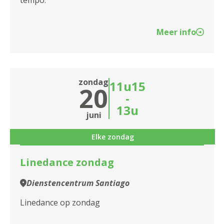
tempo.
Meer info
zondag
11u15
20
-
13u
juni
Elke zondag
Linedance zondag
Dienstencentrum Santiago
Linedance op zondag