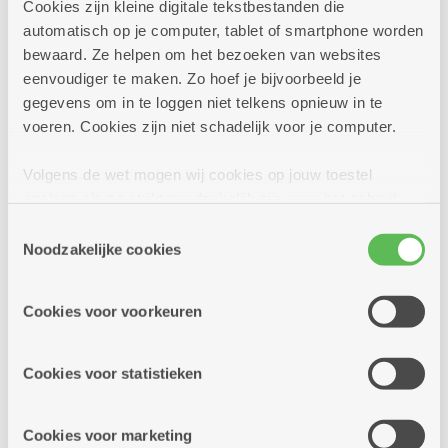
Meer info
Cookies zijn kleine digitale tekstbestanden die
automatisch op je computer, tablet of smartphone worden
bewaard. Ze helpen om het bezoeken van websites
eenvoudiger te maken. Zo hoef je bijvoorbeeld je
gegevens om in te loggen niet telkens opnieuw in te
zondag
11u15
27
voeren. Cookies zijn niet schadelijk voor je computer.
-
13u
juni
Volgens de wet mogen wij cookies op jouw toestel
opslaan als ze strikt noodzakelijk zijn voor het gebruik
Elke zondag
van de site, dat kan je niet weigeren. Voor andere soorten
Toestemmingsselectie
cookies hebben we jouw toestemming nodig. Sommige
Noodzakelijke cookies
Linedance zondag
cookies worden geplaatst door derde partijen die een
dienst aanbieden op onze pagina's. We delen zo
Dienstencentrum Santiago
Cookies voor voorkeuren
informatie over jouw (geanonimiseerd) gebruik van onze
site voor social media, advertenties en analyse. Deze
Linedance op zondag
partners kunnen deze gegevens combineren met andere
Cookies voor statistieken
informatie die je aan hen verstrekte.
Meer info
Cookies voor marketing