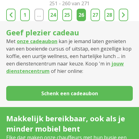
251 - 260 van 271
1
…
24
25
26
27
28
Geef plezier cadeau
Met
onze cadeaubon
kan je iemand laten genieten
van een boeiende cursus of uitstap, een gezellige kop
koffie, een uurtje wellness, een hartelijke lunch ... in
een dienstencentrum naar keuze. Koop 'm in
jouw
dienstencentrum
of hier online:
Schenk een cadeaubon
Makkelijk bereikbaar, ook als je
minder mobiel bent
Elke dag maken onze chauffeurs met hun busje een