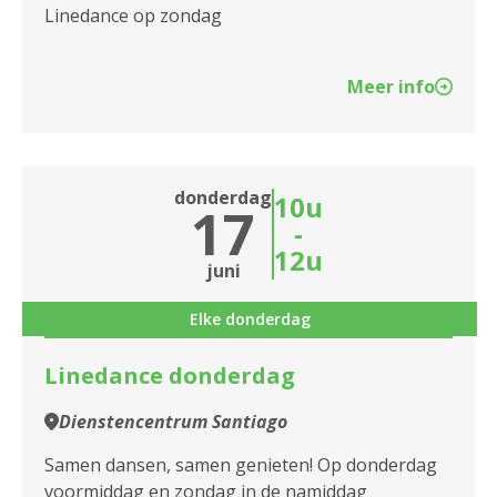
2140 Borgerhout
Linedance op zondag
2170 Merksem
Meer info
2180 Ekeren
2600 Berchem
donderdag
10u
2610 Wilrijk
17
-
2660 Hoboken
12u
juni
2950 Kapellen
Elke donderdag
Linedance donderdag
Dienstencentrum Santiago
Samen dansen, samen genieten! Op donderdag
voormiddag en zondag in de namiddag